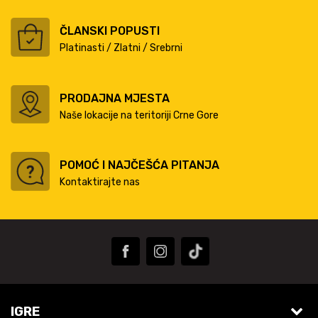
ČLANSKI POPUSTI
Platinasti / Zlatni / Srebrni
PRODAJNA MJESTA
Naše lokacije na teritoriji Crne Gore
POMOĆ I NAJČEŠĆA PITANJA
Kontaktirajte nas
IGRE