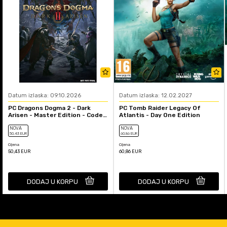
Datum izlaska: 09.10.2026
Datum izlaska: 12.02.2027
PC Dragons Dogma 2 - Dark
PC Tomb Raider Legacy Of
Arisen - Master Edition - Code
Atlantis - Day One Edition
In A Box
NOVA
NOVA
50
,43
EUR
60
,86
EUR
Cijena
Cijena
50,43
EUR
60,86
EUR
DODAJ U KORPU
DODAJ U KORPU