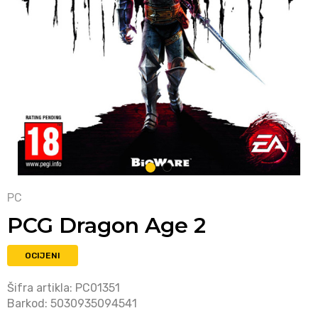
1
2
PC
PCG Dragon Age 2
OCIJENI
Šifra artikla:
PC01351
Barkod:
5030935094541