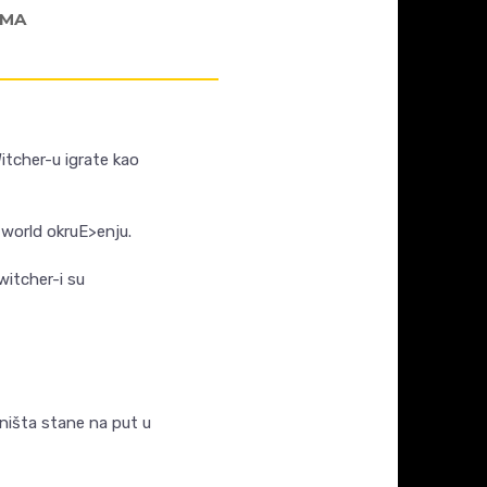
AMA
itcher-u igrate kao
 world okruE>enju.
witcher-i su
ništa stane na put u