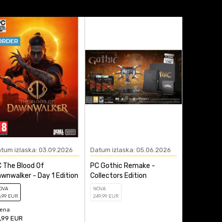
tum izlaska: 03.09.2026
Datum izlaska: 05.06.2026
Datum izla
 The Blood Of
PC Gothic Remake -
PC 007 Fir
wnwalker - Day 1 Edition
Collectors Edition
Legacy Edi
OVA
NOVA
NOVA
5
,99
EUR
249
,99
EUR
339
,99
EUR
jena
,99
EUR