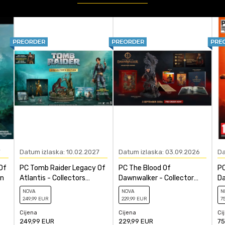
PC
RPG
ačunajte koliko je 2 + 3 :
POŠALJI
7
Datum izlaska: 10.02.2027
Datum izlaska: 03.09.2026
Da
Of
PC Tomb Raider Legacy Of
PC The Blood Of
PC
on
Atlantis - Collectors
Dawnwalker - Collector
Da
Edition
Edition
NOVA
NOVA
N
249
,99
EUR
229
,99
EUR
7
Cijena
Cijena
Ci
249,99
EUR
229,99
EUR
75