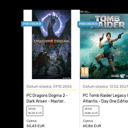
Platforma
Žanr
Anti-spam zaštita - izr
Datum izlaska: 09.10.2026
Datum izlaska: 12.02.202
PC Dragons Dogma 2 -
PC Tomb Raider Legacy 
Dark Arisen - Master
Atlantis - Day One Editi
Edition - Code In A Box
NOVA
NOVA
50
,43
EUR
60
,86
EUR
Cijena
Cijena
50,43
EUR
60,86
EUR