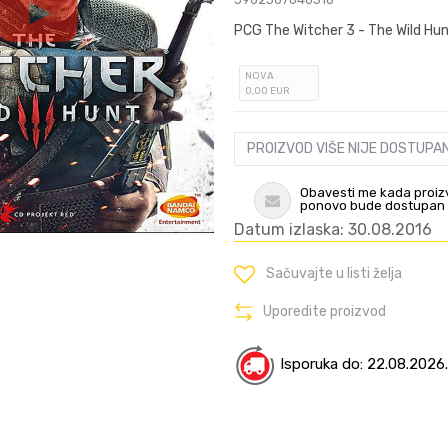
PCG The Witcher 3 - The Wild Hun
NOVA
0
,00
EUR
PROIZVOD VIŠE NIJE DOSTUPA
Obavesti me kada proiz
ponovo bude dostupan
Datum izlaska: 30.08.2016
Sačuvajte u listi želja
Uporedite proizvod
Isporuka do: 22.08.2026.