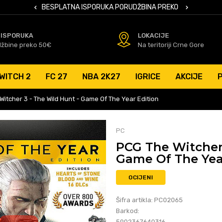
 KARTICAMA
BESPLATNA ISPORUKA PORUDŽBINA PREKO 50 EUR
SIGURNO PL
 ISPORUKA
LOKACIJE
džbine preko 50€
Na teritoriji Crne Gore
WITCH 2
FC 27
NBA 2K27
IGRICE
AKCIJE
itcher 3 - The Wild Hunt - Game Of The Year Edition
PC
PCG The Witcher 
Game Of The Yea
OCIJENI
Šifra artikla:
PC02065
Barkod:
5902367640316