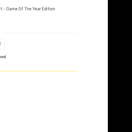
t - Game Of The Year Edition
N
vod