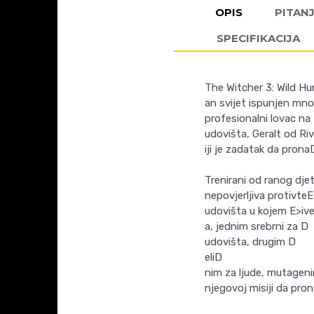
OPIS
PITAN
SPECIFIKACIJA
The Witcher 3: Wild Hu
an svijet ispunjen mno
profesionalni lovac na
udovišta, Geralt od Riv
iji je zadatak da pro
Trenirani od ranog djet
nepovjerljiva protivte
udovišta u kojem E>iv
a, jednim srebrni za D
udovišta, drugim D
eliD
nim za ljude, mutageni
njegovoj misiji da pron