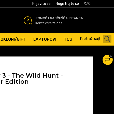
AĆANJE PLATNIM KARTICAMA
Prijavite se
Registrujte se
0
POMOĆ I NAJČEŠĆA PITANJA
Kontaktirajte nas
Pretraži sajt
POKLONI/GIFT
LAPTOPOVI
TCG
(
0
)
3 - The Wild Hunt -
r Edition