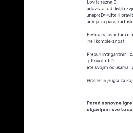
Lovite razna D
udovišta, od divljih zvj
unapreDujte ili pravi
arenja za pare, kartaš
Beskrajna avantura u m
ine i kompleksnosti.
Prepun intrigantnih i z
iji E>ivot utiD
ete svojim odlukama i 
Witcher 3 je igra za ko
Pored osnovne igre 
objavljen i sve to s