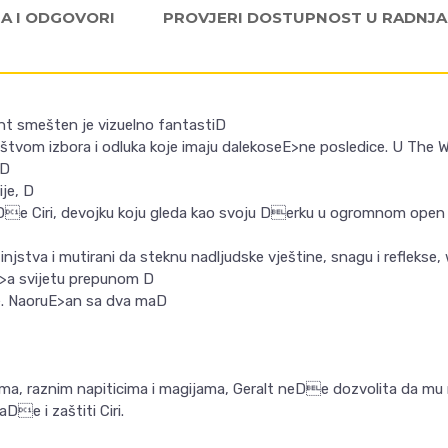
JA I ODGOVORI
PROVJERI DOSTUPNOST U RADNJ
nt smešten je vizuelno fantastiD
štvom izbora i odluka koje imaju dalekoseE>ne posledice. U The W
 D
ije, D
naDe Ciri, devojku koju gleda kao svoju Derku u ogromnom open
injstva i mutirani da steknu nadljudske vještine, snagu i reflekse, 
E>a svijetu prepunom D
e. NaoruE>an sa dva maD
ma, raznim napiticima i magijama, Geralt neDe dozvolita da mu 
aDe i zaštiti Ciri.