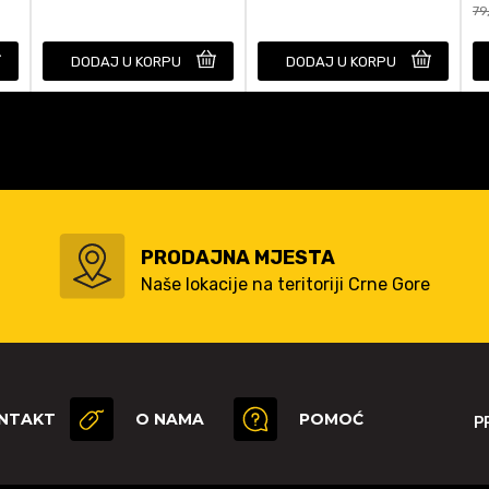
79
DODAJ U KORPU
DODAJ U KORPU
PRODAJNA MJESTA
Naše lokacije na teritoriji Crne Gore
NTAKT
O NAMA
POMOĆ
P