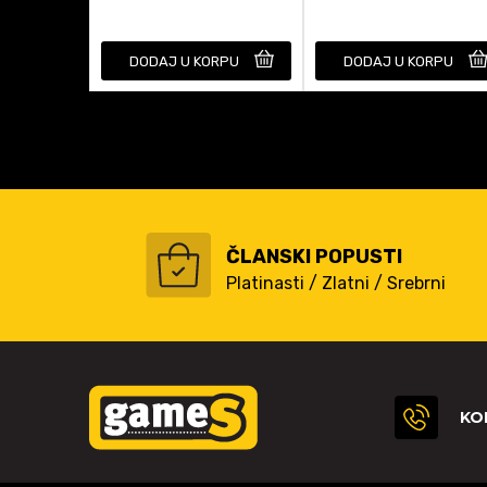
DODAJ U KORPU
DODAJ U KORPU
ČLANSKI POPUSTI
Platinasti / Zlatni / Srebrni
KO