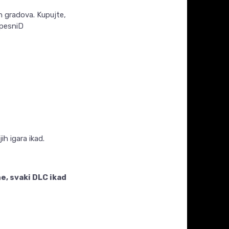
ih gradova. Kupujte,
 pesniD
h igara ikad.
e, svaki DLC ikad