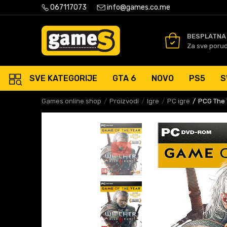
PLATNA ISPORUKA PORUDŽBINA PREKO 50 EUR
067117073
info@games.co.me
SIGURNO PLAĆANJE PLATNIM
BESPLATNA
Za sve poru
SVE KATEGORIJE
GTA 6
NOVO
PS5
S
Games online shop
Proizvodi
Igre
PC igre
PCG The W