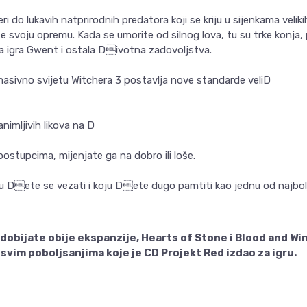
eri do lukavih natprirodnih predatora koji se kriju u sijenkama velik
te svoju opremu. Kada se umorite od silnog lova, tu su trke konja,
ka igra Gwent i ostala Divotna zadovoljstva.
asivno svijetu Witchera 3 postavlja nove standarde veliD
animljivih likova na D
postupcima, mijenjate ga na dobro ili loše.
ju Dete se vezati i koju Dete dugo pamtiti kao jednu od najbolji
dobijate obije ekspanzije, Hearts of Stone i Blood and Win
a svim poboljsanjima koje je CD Projekt Red izdao za igru.