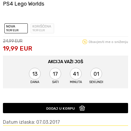
PS4 Lego Worlds
NOVA
KORIŠĆENA
19
,99
EUR
19
,99
EUR
24,99
EUR
Obavjesti me o sniženju
19,99
EUR
AKCIJA VAŽI JOŠ
13
17
41
01
DANA
SATI
MINUTA
SEKUNDI
DODAJ U KORPU
Datum izlaska: 07.03.2017