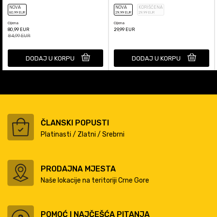
NOVA
NOVA
KORIŠĆENA
80
,99
EUR
29
,99
EUR
29
,99
EUR
Cijena
Cijena
80,99
EUR
29,99
EUR
84,99
EUR
DODAJ U KORPU
DODAJ U KORPU
ČLANSKI POPUSTI
Platinasti / Zlatni / Srebrni
PRODAJNA MJESTA
Naše lokacije na teritoriji Crne Gore
POMOĆ I NAJČEŠĆA PITANJA