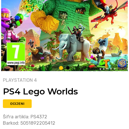
1
2
PLAYSTATION 4
PS4 Lego Worlds
OCIJENI
Šifra artikla:
PS4372
Barkod:
5051892205412