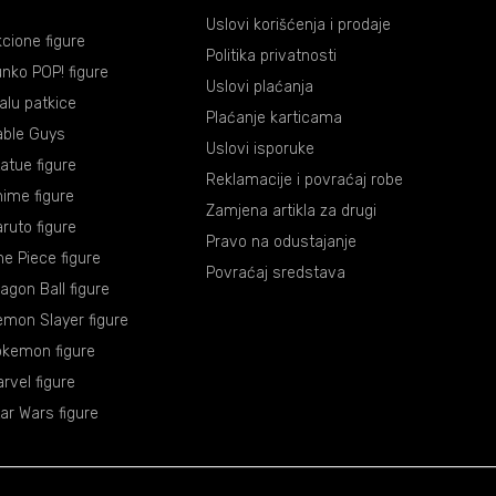
Uslovi korišćenja i prodaje
cione figure
Politika privatnosti
nko POP! figure
Uslovi plaćanja
lalu patkice
Plaćanje karticama
able Guys
Uslovi isporuke
atue figure
Reklamacije i povraćaj robe
ime figure
Zamjena artikla za drugi
ruto figure
Pravo na odustajanje
e Piece figure
Povraćaj sredstava
agon Ball figure
mon Slayer figure
okemon figure
rvel figure
ar Wars figure