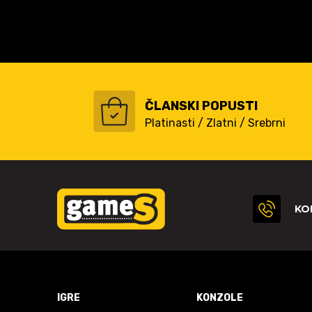
ČLANSKI POPUSTI
Platinasti / Zlatni / Srebrni
KO
IGRE
KONZOLE