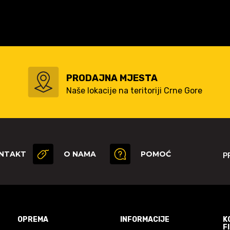
PRODAJNA MJESTA
Naše lokacije na teritoriji Crne Gore
NTAKT
O NAMA
POMOĆ
P
OPREMA
INFORMACIJE
K
F