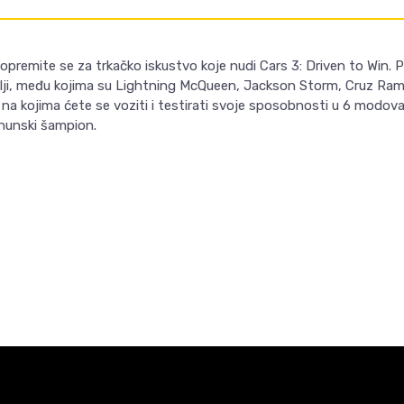
opremite se za trkačko iskustvo koje nudi Cars 3: Driven to Win. P
lji, među kojima su Lightning McQueen, Jackson Storm, Cruz Rami
na kojima ćete se voziti i testirati svoje sposobnosti u 6 modova. 
rhunski šampion.