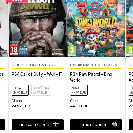
ačunajte koliko je 4 + 1 :
POŠALJI
Datum izlaska: 03.11.2017
Datum izlaska: 31.07.2026
Da
ps
PS4 Call of Duty - WWII - IT
PS4 Paw Patrol - Dino
PS
World
A
NOVA
KORIŠĆENA
NOVA
N
24
,99
EUR
24
,99
EUR
44
,99
EUR
2
Cijena
Cijena
Ci
24,99
EUR
44,99
EUR
22
DODAJ U KORPU
DODAJ U KORPU