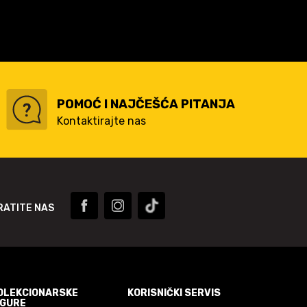
POMOĆ I NAJČEŠĆA PITANJA
Kontaktirajte nas
RATITE NAS
OLEKCIONARSKE
KORISNIČKI SERVIS
IGURE