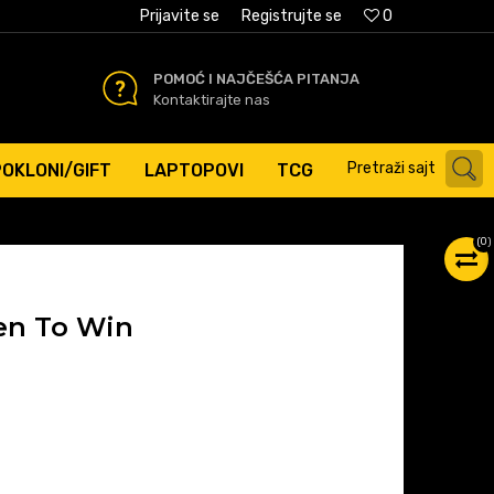
AĆANJE PLATNIM KARTICAMA
Prijavite se
Registrujte se
0
POMOĆ I NAJČEŠĆA PITANJA
Kontaktirajte nas
Pretraži sajt
POKLONI/GIFT
LAPTOPOVI
TCG
(
0
)
ven To Win