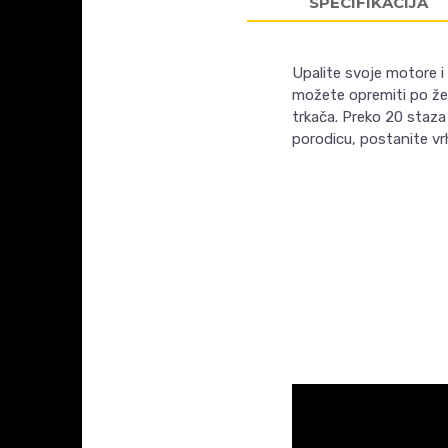
SPECIFIKACIJA
Upalite svoje motore i 
možete opremiti po že
trkača. Preko 20 staza 
porodicu, postanite v