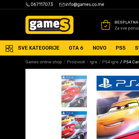
PLATNA ISPORUKA PORUDŽBINA PREKO 50 EUR
067117073
info@games.co.me
SIGURNO PLAĆANJE PLATNIM
BESPLATNA
Za sve poru
SVE KATEGORIJE
GTA 6
NOVO
PS5
S
Games online shop
Proizvodi
Igre
PS4 igre
PS4 Cars