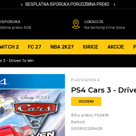
 KARTICAMA
BESPLATNA ISPORUKA PORUDŽBINA PREKO 50 EUR
SIGURNO PL
 ISPORUKA
LOKACIJE
džbine preko 50€
Na teritoriji Crne Gore
WITCH 2
FC 27
NBA 2K27
IGRICE
AKCIJE
 3 - Driven To Win
PLAYSTATION 4
PS4 Cars 3 - Dri
OCIJENI
Šifra artikla:
PS4418
Barkod:
5051892208628