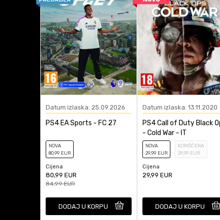
Anti-spam zaštita - izr
Datum izlaska: 25.09.2026
Datum izlaska: 13.11.2020
PS4 EA Sports - FC 27
PS4 Call of Duty Black O
- Cold War - IT
NOVA
NOVA
KORIŠĆENA
80
,99
EUR
29
,99
EUR
29
,99
EUR
Cijena
Cijena
80,99
EUR
29,99
EUR
84,99
EUR
DODAJ U KORPU
DODAJ U KORPU