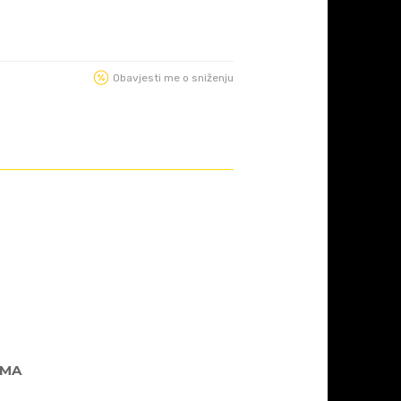
Obavjesti me o sniženju
AMA