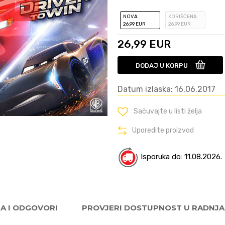
NOVA
KORIŠĆENA
26
,99
EUR
26
,99
EUR
26,99
EUR
DODAJ U KORPU
Datum izlaska: 16.06.2017
Sačuvajte u listi želja
Uporedite proizvod
Isporuka do: 11.08.2026.
JA I ODGOVORI
PROVJERI DOSTUPNOST U RADNJ