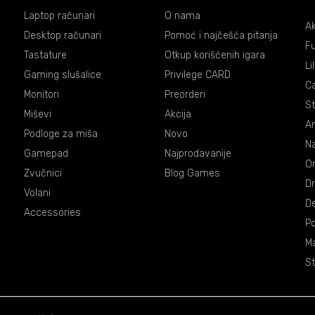
Laptop računari
O nama
Ak
Desktop računari
Pomoć i najčešća pitanja
Fu
Tastature
Otkup korišćenih igara
Li
Gaming slušalice
Privilege CARD
C
Monitori
Preorderi
St
Miševi
Akcija
An
Podloge za miša
Novo
Na
Gamepad
Najprodavanije
On
Zvučnici
Blog Games
Dr
Volani
De
Accessories
P
Ma
St