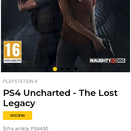
1
2
3
4
PLAYSTATION 4
PS4 Uncharted - The Lost
Legacy
OCIJENI
Šifra artikla:
PS4430