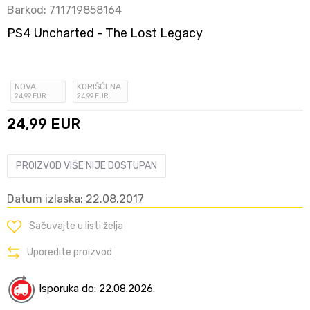
Barkod:
711719858164
PS4 Uncharted - The Lost Legacy
NOVA
KORIŠĆENA
24
,99
EUR
24
,99
EUR
24,99
EUR
PROIZVOD VIŠE NIJE DOSTUPAN
Datum izlaska: 22.08.2017
Sačuvajte u listi želja
Uporedite proizvod
Isporuka do: 22.08.2026.