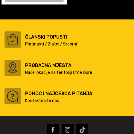
ČLANSKI POPUSTI
Platinasti / Zlatni / Srebrni
PRODAJNA MJESTA
Naše lokacije na teritoriji Crne Gore
POMOĆ I NAJČEŠĆA PITANJA
Kontaktirajte nas