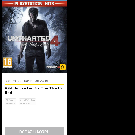
Datum izlaska: 10.05.2016
PS4 Uncharted 4 - The Thief's
End
NOVA
KORIŠĆENA
19
,99
EUR
19
,99
EUR
DODAJ U KORPU