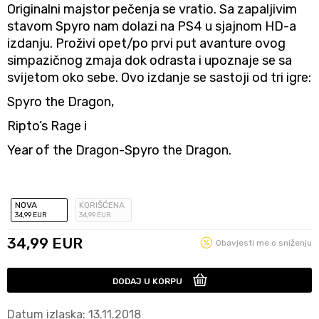
Originalni majstor pečenja se vratio. Sa zapaljivim
stavom Spyro nam dolazi na PS4 u sjajnom HD-a
izdanju. Proživi opet/po prvi put avanture ovog
simpazičnog zmaja dok odrasta i upoznaje se sa
svijetom oko sebe. Ovo izdanje se sastoji od tri igre:
Spyro the Dragon,
Ripto’s Rage i
Year of the Dragon-Spyro the Dragon.
NOVA
KORIŠĆENA
34
,99
EUR
34
,99
EUR
34,99
EUR
Obavjesti me o sniženju
DODAJ U KORPU
Datum izlaska: 13.11.2018