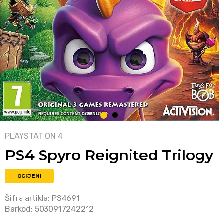
1
2
PLAYSTATION 4
PS4 Spyro Reignited Trilogy
OCIJENI
Šifra artikla:
PS4691
Barkod:
5030917242212