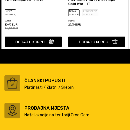
Cold War - IT
NOVA
NOVA
KORIŠĆENA
80
,99
EUR
29
,99
EUR
29
,99
EUR
Cijena
Cijena
80,99
EUR
29,99
EUR
84,99
EUR
DODAJ U KORPU
DODAJ U KORPU
ČLANSKI POPUSTI
Platinasti / Zlatni / Srebrni
PRODAJNA MJESTA
Naše lokacije na teritoriji Crne Gore