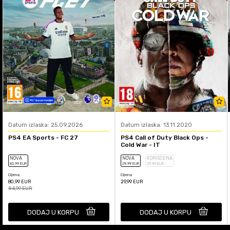
Datum izlaska: 25.09.2026
Datum izlaska: 13.11.2020
PS4 EA Sports - FC 27
PS4 Call of Duty Black Ops -
Cold War - IT
NOVA
NOVA
KORIŠĆENA
80
,99
EUR
29
,99
EUR
29
,99
EUR
Cijena
Cijena
80,99
EUR
29,99
EUR
84,99
EUR
DODAJ U KORPU
DODAJ U KORPU