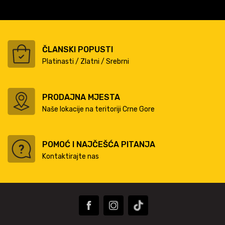
ČLANSKI POPUSTI
Platinasti / Zlatni / Srebrni
PRODAJNA MJESTA
Naše lokacije na teritoriji Crne Gore
POMOĆ I NAJČEŠĆA PITANJA
Kontaktirajte nas