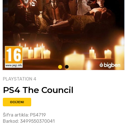
1
2
PLAYSTATION 4
PS4 The Council
OCIJENI
Šifra artikla:
PS4719
Barkod:
3499550370041