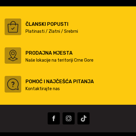
ČLANSKI POPUSTI
Platinasti / Zlatni / Srebrni
PRODAJNA MJESTA
Naše lokacije na teritoriji Crne Gore
POMOĆ I NAJČEŠĆA PITANJA
Kontaktirajte nas