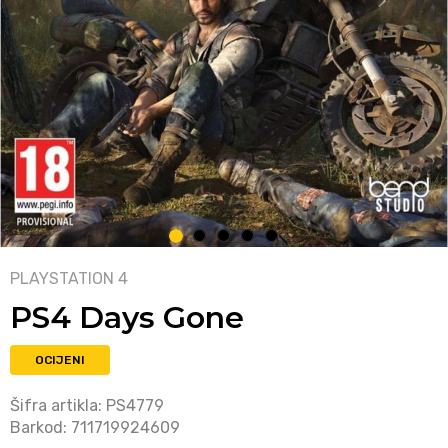
1
2
3
4
5
PLAYSTATION 4
PS4 Days Gone
OCIJENI
Šifra artikla:
PS4779
Barkod:
711719924609