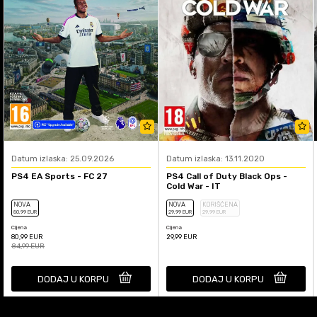
Datum izlaska: 25.09.2026
Datum izlaska: 13.11.2020
PS4 EA Sports - FC 27
PS4 Call of Duty Black Ops -
Cold War - IT
NOVA
NOVA
KORIŠĆENA
80
,99
EUR
29
,99
EUR
29
,99
EUR
Cijena
Cijena
80,99
EUR
29,99
EUR
84,99
EUR
DODAJ U KORPU
DODAJ U KORPU