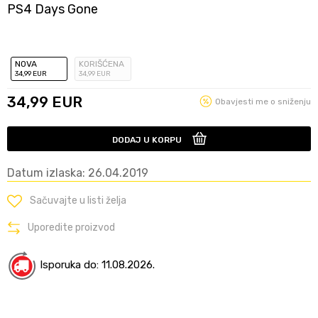
PS4 Days Gone
NOVA
KORIŠĆENA
34
,99
EUR
34
,99
EUR
34,99
EUR
Obavjesti me o sniženju
DODAJ U KORPU
Datum izlaska: 26.04.2019
Sačuvajte u listi želja
Uporedite proizvod
Isporuka do: 11.08.2026.