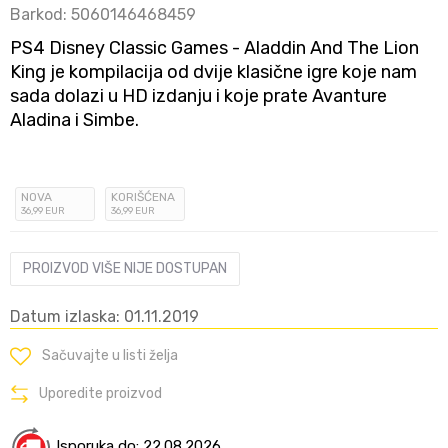
Barkod:
5060146468459
PS4 Disney Classic Games - Aladdin And The Lion
King je kompilacija od dvije klasične igre koje nam
sada dolazi u HD izdanju i koje prate Avanture
Aladina i Simbe.
NOVA
KORIŠĆENA
36
,99
EUR
36
,99
EUR
PROIZVOD VIŠE NIJE DOSTUPAN
Datum izlaska: 01.11.2019
Sačuvajte u listi želja
Uporedite proizvod
Isporuka do: 22.08.2026.