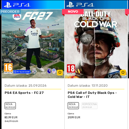
Datum izlaska: 25.09.2026
Datum izlaska: 13.11.2020
PS4 EA Sports - FC 27
PS4 Call of Duty Black Ops -
Cold War - IT
NOVA
NOVA
KORIŠĆENA
80
,99
EUR
29
,99
EUR
29
,99
EUR
Cijena
Cijena
80,99
EUR
29,99
EUR
84,99
EUR