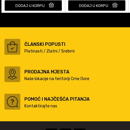
DODAJ U KORPU
DODAJ U KORPU
ČLANSKI POPUSTI
Platinasti / Zlatni / Srebrni
PRODAJNA MJESTA
Naše lokacije na teritoriji Crne Gore
POMOĆ I NAJČEŠĆA PITANJA
Kontaktirajte nas