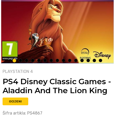
1
2
3
4
5
6
7
8
9
10
11
12
13
14
15
PLAYSTATION 4
PS4 Disney Classic Games -
Aladdin And The Lion King
OCIJENI
Šifra artikla:
PS4867