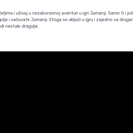
teljima i uživaj u nezaboravnoj avanturi u igri Jumanji. Samo ti i jo
lje i sačuvate Jumanji. Stoga se uključi u igru i zajedno sa drugari
ađi nestale dragulje.