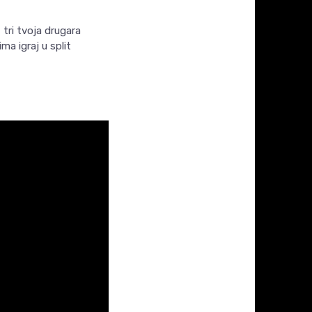
š tri tvoja drugara
ma igraj u split