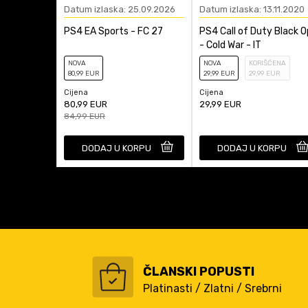
Datum izlaska: 25.09.2026
Datum izlaska: 13.11.2020
PS4 EA Sports - FC 27
PS4 Call of Duty Black O
- Cold War - IT
NOVA
NOVA
KORIŠĆENA
80
,99
EUR
29
,99
EUR
29
,99
EUR
Cijena
Cijena
80,99
EUR
29,99
EUR
84,99
EUR
DODAJ U KORPU
DODAJ U KORPU
ČLANSKI POPUSTI
Platinasti / Zlatni / Srebrni