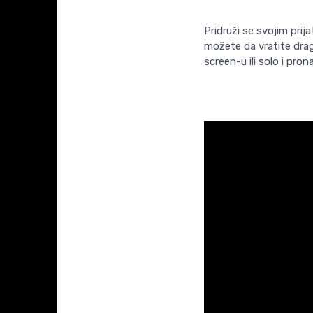
Pridruži se svojim prija
možete da vratite dragu
screen-u ili solo i pron