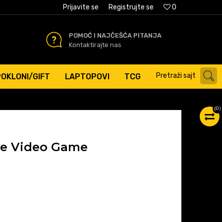
AĆANJE PLATNIM KARTICAMA
Prijavite se
Registrujte se
0
POMOĆ I NAJČEŠĆA PITANJA
Kontaktirajte nas
Pretraži sajt
POKLONI/GIFT
LAPTOPOVI
TCG
(
0
)
he Video Game