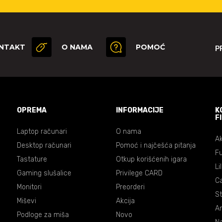
NTAKT
O NAMA
POMOĆ
P
OPREMA
INFORMACIJE
K
F
Laptop računari
O nama
Ak
Desktop računari
Pomoć i najčešća pitanja
Fu
Tastature
Otkup korišćenih igara
Li
Gaming slušalice
Privilege CARD
C
Monitori
Preorderi
St
Miševi
Akcija
An
Podloge za miša
Novo