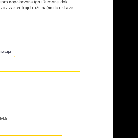
cijom napakovanu igru Jumanji, dok
zov za sve koji traže način da ostave
macija
AMA