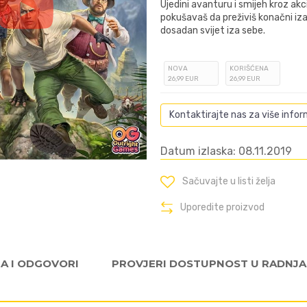
Ujedini avanturu i smijeh kroz ak
pokušavaš da preživiš konačni iza
dosadan svijet iza sebe.
NOVA
KORIŠĆENA
26
,99
EUR
26
,99
EUR
Kontaktirajte nas za više infor
Datum izlaska: 08.11.2019
Sačuvajte u listi želja
Uporedite proizvod
JA I ODGOVORI
PROVJERI DOSTUPNOST U RADNJ