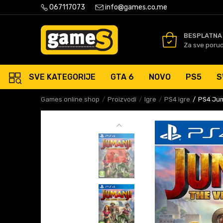
PLATNA ISPORUKA PORUDŽBINA PREKO 50 EUR
067117073
info@games.co.me
SIGURNO PLAĆANJE PLATNIM
BESPLATNA
Za sve poru
SVE KATEGORIJE
GTA 6
NOVO
PS5
S
Games online shop
Proizvodi
Igre
PS4 igre
PS4 Jum