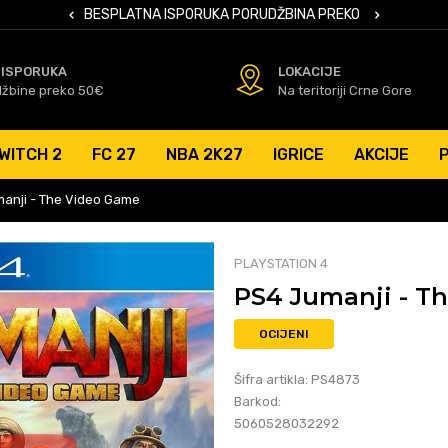
 KARTICAMA
BESPLATNA ISPORUKA PORUDŽBINA PREKO 50 EUR
SIGURNO PL
 ISPORUKA
LOKACIJE
džbine preko 50€
Na teritoriji Crne Gore
WITCH 2
FC 27
NBA 2K27
IGRICE
AKCIJE
anji - The Video Game
PLAYSTATION 4
PS4 Jumanji - T
OCIJENI
Šifra artikla:
PS4873
Barkod:
5060528032292