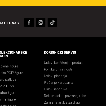
RATITE NAS
OLEKCIONARSKE
KORISNIČKI SERVIS
IGURE
Uslovi korišćenja i prodaje
cione figure
Politika privatnosti
nko POP! figure
Uslovi plaćanja
lalu patkice
Plaćanje karticama
able Guys
Uslovi isporuke
atue figure
Reklamacije i povraćaj robe
ime figure
Zamjena artikla za drugi