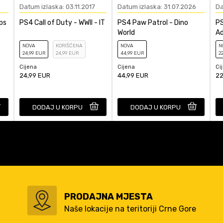
Datum izlaska: 03.11.2017
Datum izlaska: 31.07.2026
Da
ps
PS4 Call of Duty - WWII - IT
PS4 Paw Patrol - Dino
PS
World
A
NOVA
KORIŠĆENA
NOVA
N
24
,99
EUR
24
,99
EUR
44
,99
EUR
2
Cijena
Cijena
Ci
24,99
EUR
44,99
EUR
22
DODAJ U KORPU
DODAJ U KORPU
PRODAJNA MJESTA
Naše lokacije na teritoriji Crne Gore