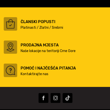
ČLANSKI POPUSTI
Platinasti / Zlatni / Srebrni
PRODAJNA MJESTA
Naše lokacije na teritoriji Crne Gore
POMOĆ I NAJČEŠĆA PITANJA
Kontaktirajte nas