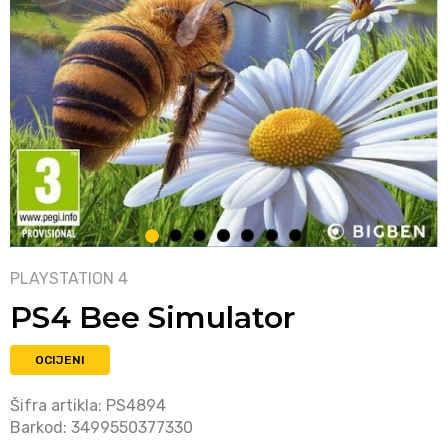
1
2
3
4
5
6
7
PLAYSTATION 4
PS4 Bee Simulator
OCIJENI
Šifra artikla:
PS4894
Barkod:
3499550377330