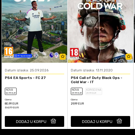
Datum izlaska: 25.09.2026
Datum izlaska: 13.11.2020
PS4 EA Sports - FC 27
PS4 Call of Duty Black Ops -
Cold War - IT
NOVA
NOVA
KORIŠĆENA
80
,99
EUR
29
,99
EUR
29
,99
EUR
Cijena
Cijena
80,99
EUR
29,99
EUR
84,99
EUR
DODAJ U KORPU
DODAJ U KORPU