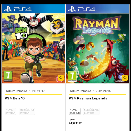
Datum izlaska: 10.11.2017
Datum izlaska: 18.02.2014
PS4 Ben 10
PS4 Rayman Legends
NOVA
KORIŠĆENA
NOVA
KORIŠĆENA
27
,99
EUR
27
,99
EUR
24
,99
EUR
24
,99
EUR
Cijena
24,99
EUR