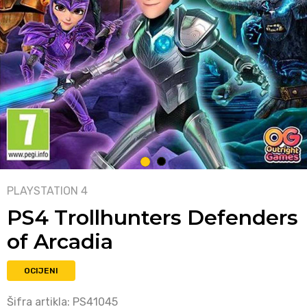
1
2
PLAYSTATION 4
PS4 Trollhunters Defenders
of Arcadia
OCIJENI
Šifra artikla:
PS41045