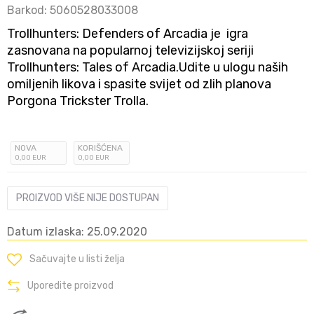
Barkod:
5060528033008
Trollhunters: Defenders of Arcadia je igra
zasnovana na popularnoj televizijskoj seriji
Trollhunters: Tales of Arcadia.Udite u ulogu naših
omiljenih likova i spasite svijet od zlih planova
Porgona Trickster Trolla.
NOVA
KORIŠĆENA
0
,00
EUR
0
,00
EUR
PROIZVOD VIŠE NIJE DOSTUPAN
Datum izlaska: 25.09.2020
Sačuvajte u listi želja
Uporedite proizvod