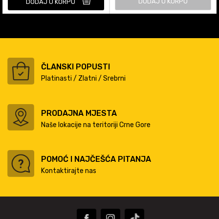
DODAJ U KORPU
DODAJ U KORPU
ČLANSKI POPUSTI
Platinasti / Zlatni / Srebrni
PRODAJNA MJESTA
Naše lokacije na teritoriji Crne Gore
POMOĆ I NAJČEŠĆA PITANJA
Kontaktirajte nas