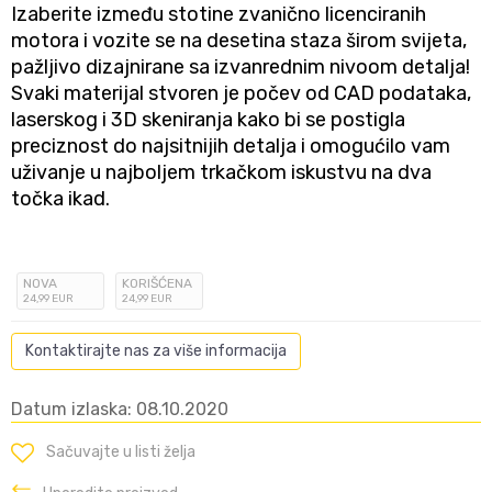
Izaberite između stotine zvanično licenciranih
motora i vozite se na desetina staza širom svijeta,
pažljivo dizajnirane sa izvanrednim nivoom detalja!
Svaki materijal stvoren je počev od CAD podataka,
laserskog i 3D skeniranja kako bi se postigla
preciznost do najsitnijih detalja i omogućilo vam
uživanje u najboljem trkačkom iskustvu na dva
točka ikad.
NOVA
KORIŠĆENA
24
,99
EUR
24
,99
EUR
Kontaktirajte nas za više informacija
Datum izlaska: 08.10.2020
Sačuvajte u listi želja