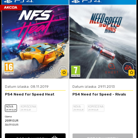
Datum izlaska: 08.11.2019
Datum izlaska: 29.11.2013
PS4 Need for Speed Heat
PS4 Need for Speed - Rivals
NOVA
KORIŠĆENA
NOVA
KORIŠĆENA
29
,99
EUR
29
,99
EUR
29
,99
EUR
29
,99
EUR
Cijena
29,99
EUR
36,99
EUR