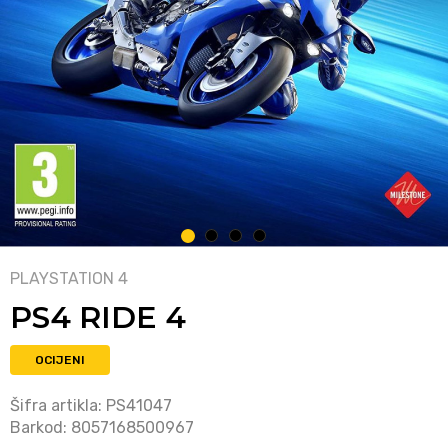
1
2
3
4
PLAYSTATION 4
PS4 RIDE 4
OCIJENI
Šifra artikla:
PS41047
Barkod:
8057168500967