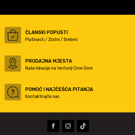
ČLANSKI POPUSTI
Platinasti / Zlatni / Srebrni
PRODAJNA MJESTA
Naše lokacije na teritoriji Crne Gore
POMOĆ I NAJČEŠĆA PITANJA
Kontaktirajte nas