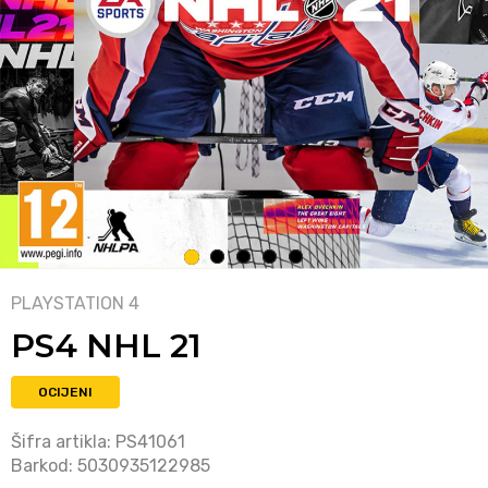
1
2
3
4
5
PLAYSTATION 4
PS4 NHL 21
OCIJENI
Šifra artikla:
PS41061
Barkod:
5030935122985