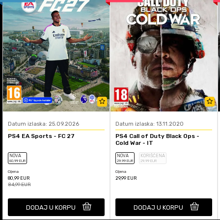
Datum izlaska: 25.09.2026
Datum izlaska: 13.11.2020
PS4 EA Sports - FC 27
PS4 Call of Duty Black Ops -
Cold War - IT
NOVA
NOVA
KORIŠĆENA
80
,99
EUR
29
,99
EUR
29
,99
EUR
Cijena
Cijena
80,99
EUR
29,99
EUR
84,99
EUR
DODAJ U KORPU
DODAJ U KORPU