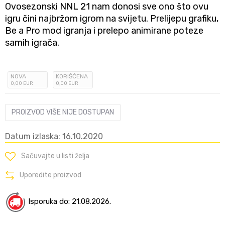
Ovosezonski NNL 21 nam donosi sve ono što ovu
igru čini najbržom igrom na svijetu. Prelijepu grafiku,
Be a Pro mod igranja i prelepo animirane poteze
samih igrača.
NOVA
KORIŠĆENA
0
,00
EUR
0
,00
EUR
PROIZVOD VIŠE NIJE DOSTUPAN
Datum izlaska: 16.10.2020
Sačuvajte u listi želja
Uporedite proizvod
Isporuka do: 21.08.2026.