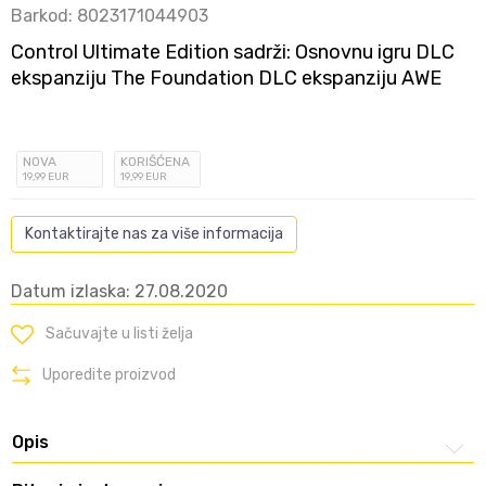
Barkod:
8023171044903
Control Ultimate Edition sadrži: Osnovnu igru DLC
ekspanziju The Foundation DLC ekspanziju AWE
NOVA
KORIŠĆENA
19
,99
EUR
19
,99
EUR
Kontaktirajte nas za više informacija
Datum izlaska: 27.08.2020
Sačuvajte u listi želja
Uporedite proizvod
Opis