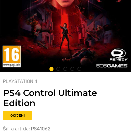
1
2
3
4
5
PLAYSTATION 4
PS4 Control Ultimate
Edition
OCIJENI
Šifra artikla:
PS41062