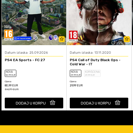
Datum izlaska: 25.09.2026
Datum izlaska: 13.11.2020
PS4 EA Sports - FC 27
PS4 Call of Duty Black Ops -
Cold War - IT
NOVA
NOVA
KORIŠĆENA
80
,99
EUR
29
,99
EUR
29
,99
EUR
Cijena
Cijena
80,99
EUR
29,99
EUR
84,99
EUR
DODAJ U KORPU
DODAJ U KORPU