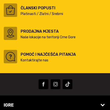
ČLANSKI POPUSTI
Platinasti / Zlatni / Srebrni
PRODAJNA MJESTA
Naše lokacije na teritoriji Crne Gore
POMOĆ I NAJČEŠĆA PITANJA
Kontaktirajte nas
IGRE