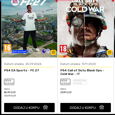
Datum izlaska: 25.09.2026
Datum izlaska: 13.11.2020
PS4 EA Sports - FC 27
PS4 Call of Duty Black Ops -
Cold War - IT
NOVA
NOVA
KORIŠĆENA
80
,99
EUR
29
,99
EUR
29
,99
EUR
Cijena
Cijena
80,99
EUR
29,99
EUR
84,99
EUR
DODAJ U KORPU
DODAJ U KORPU