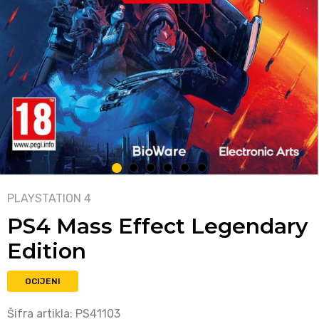
1
2
3
4
5
6
PLAYSTATION 4
PS4 Mass Effect Legendary
Edition
OCIJENI
Šifra artikla:
PS41103