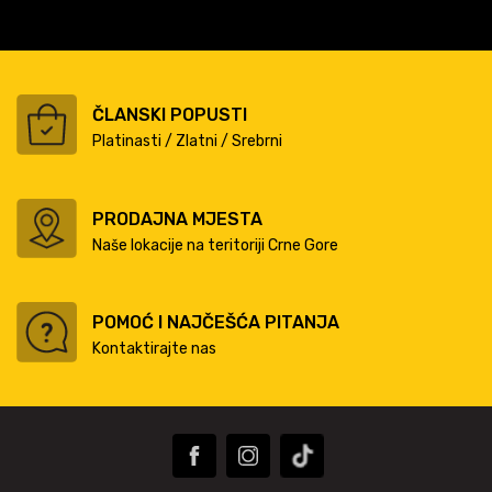
ČLANSKI POPUSTI
Platinasti / Zlatni / Srebrni
PRODAJNA MJESTA
Naše lokacije na teritoriji Crne Gore
POMOĆ I NAJČEŠĆA PITANJA
Kontaktirajte nas