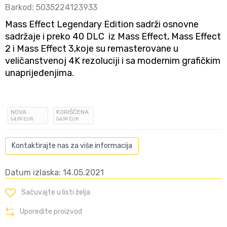
Barkod:
5035224123933
Mass Effect Legendary Edition sadrži osnovne
sadržaje i preko 40 DLC iz Mass Effect, Mass Effect
2 i Mass Effect 3,koje su remasterovane u
veličanstvenoj 4K rezoluciji i sa modernim grafičkim
unaprijeđenjima.
NOVA
KORIŠĆENA
54
,99
EUR
54
,99
EUR
Kontaktirajte nas za više informacija
Datum izlaska: 14.05.2021
Sačuvajte u listi želja
Uporedite proizvod