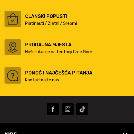
ČLANSKI POPUSTI
Platinasti / Zlatni / Srebrni
PRODAJNA MJESTA
Naše lokacije na teritoriji Crne Gore
POMOĆ I NAJČEŠĆA PITANJA
Kontaktirajte nas