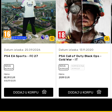
Datum izlaska: 25.09.2026
Datum izlaska: 13.11.2020
PS4 EA Sports - FC 27
PS4 Call of Duty Black Ops -
Cold War - IT
NOVA
NOVA
KORIŠĆENA
80
,99
EUR
29
,99
EUR
29
,99
EUR
Cijena
Cijena
80,99
EUR
29,99
EUR
84,99
EUR
DODAJ U KORPU
DODAJ U KORPU