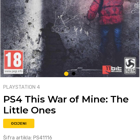
1
2
PLAYSTATION 4
PS4 This War of Mine: The
Little Ones
OCIJENI
Šifra artikla:
PS41116