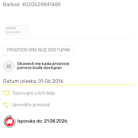
Barkod:
4020628841485
NOVA
0
,00
EUR
PROIZVOD VIŠE NIJE DOSTUPAN
Obavesti me kada proizvod
ponovo bude dostupan
Datum izlaska: 01.06.2016
Sačuvajte u listi želja
Uporedite proizvod
Isporuka do: 21.08.2026.