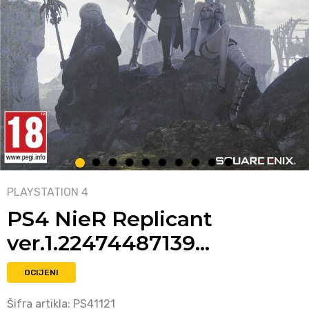
1
2
3
4
5
6
7
8
9
10
PLAYSTATION 4
PS4 NieR Replicant
ver.1.22474487139…
OCIJENI
Šifra artikla:
PS41121