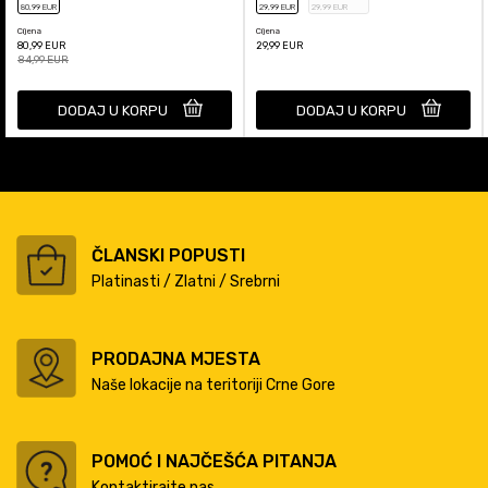
80
,99
EUR
29
,99
EUR
29
,99
EUR
Cijena
Cijena
80,99
EUR
29,99
EUR
84,99
EUR
DODAJ U KORPU
DODAJ U KORPU
ČLANSKI POPUSTI
Platinasti / Zlatni / Srebrni
PRODAJNA MJESTA
Naše lokacije na teritoriji Crne Gore
POMOĆ I NAJČEŠĆA PITANJA
Kontaktirajte nas