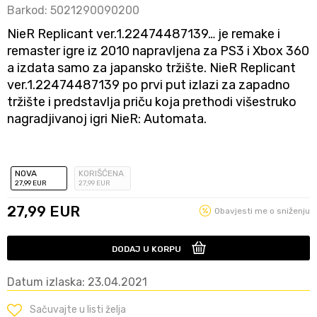
Barkod:
5021290090200
NieR Replicant ver.1.22474487139… je remake i
remaster igre iz 2010 napravljena za PS3 i Xbox 360
a izdata samo za japansko tržište. NieR Replicant
ver.1.22474487139 po prvi put izlazi za zapadno
tržište i predstavlja priču koja prethodi višestruko
nagradjivanoj igri NieR: Automata.
NOVA
KORIŠĆENA
27
,99
EUR
27
,99
EUR
27,99
EUR
Obavjesti me o sniženju
DODAJ U KORPU
Datum izlaska: 23.04.2021
Sačuvajte u listi želja