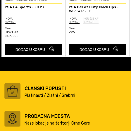
PS4 EA Sports - FC 27
PS4 Call of Duty Black Ops -
Cold War - IT
NOVA
NOVA
KORIŠĆENA
80
,99
EUR
29
,99
EUR
29
,99
EUR
Cijena
Cijena
80,99
EUR
29,99
EUR
84,99
EUR
DODAJ U KORPU
DODAJ U KORPU
ČLANSKI POPUSTI
Platinasti / Zlatni / Srebrni
PRODAJNA MJESTA
Naše lokacije na teritoriji Crne Gore