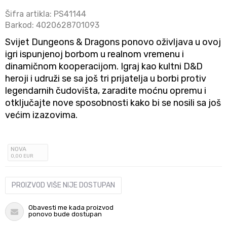
Šifra artikla:
PS41144
Barkod:
4020628701093
Svijet Dungeons & Dragons ponovo oživljava u ovoj
igri ispunjenoj borbom u realnom vremenu i
dinamičnom kooperacijom. Igraj kao kultni D&D
heroji i udruži se sa još tri prijatelja u borbi protiv
legendarnih čudovišta, zaradite moćnu opremu i
otključajte nove sposobnosti kako bi se nosili sa još
većim izazovima.
NOVA
0
,00
EUR
PROIZVOD VIŠE NIJE DOSTUPAN
Obavesti me kada proizvod
ponovo bude dostupan