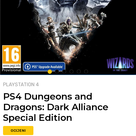
1
2
3
4
5
6
PLAYSTATION 4
PS4 Dungeons and
Dragons: Dark Alliance
Special Edition
OCIJENI