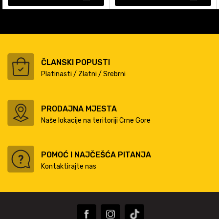
ČLANSKI POPUSTI
Platinasti / Zlatni / Srebrni
PRODAJNA MJESTA
Naše lokacije na teritoriji Crne Gore
POMOĆ I NAJČEŠĆA PITANJA
Kontaktirajte nas