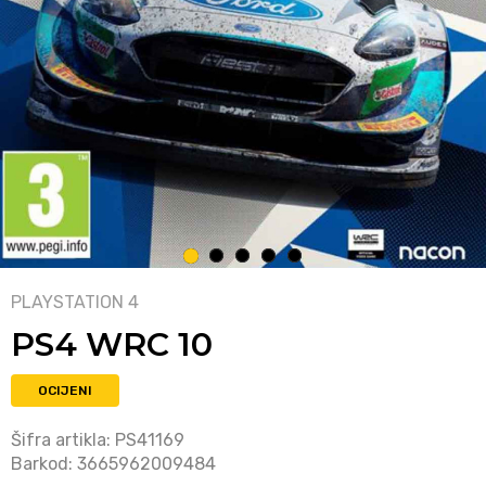
1
2
3
4
5
PLAYSTATION 4
PS4 WRC 10
OCIJENI
Šifra artikla:
PS41169
Barkod:
3665962009484