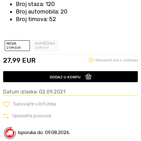
Broj staza: 120
Broj automobila: 20
Broj timova: 52
NOVA
KORIŠĆENA
27
,99
EUR
27
,99
EUR
27,99
EUR
Obavjesti me o sniženju
DODAJ U KORPU
Datum izlaska: 02.09.2021
Sačuvajte u listi želja
Uporedite proizvod
Isporuka do: 09.08.2026.