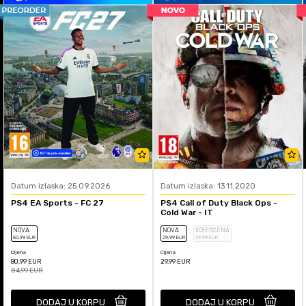
Datum izlaska: 25.09.2026
Datum izlaska: 13.11.2020
PS4 EA Sports - FC 27
PS4 Call of Duty Black Ops -
Cold War - IT
NOVA
NOVA
KORIŠĆENA
80
,99
EUR
29
,99
EUR
29
,99
EUR
Cijena
Cijena
80,99
EUR
29,99
EUR
84,99
EUR
DODAJ U KORPU
DODAJ U KORPU