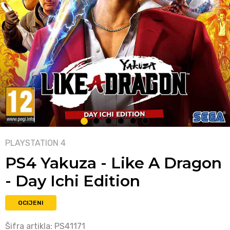
1
2
3
4
5
6
PLAYSTATION 4
PS4 Yakuza - Like A Dragon
- Day Ichi Edition
OCIJENI
Šifra artikla:
PS41171