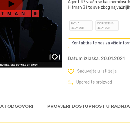
Agent 47 vraća se kao nemilosrdn
Hitman 3 i to sve zbog najvažnijih 
NOVA
KORIŠĆENA
45
,99
EUR
45
,99
EUR
Kontaktirajte nas za više infor
Datum izlaska: 20.01.2021
Sačuvajte u listi želja
Uporedite proizvod
JA I ODGOVORI
PROVJERI DOSTUPNOST U RADNJ