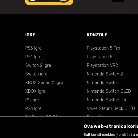
IGRE
KONZOLE
PS5 Igre
Playstation 5 Pro
PS4 Igre
Playstation 5
Switch 2 igre
Playstation VR2
Switch igre
Nintendo Switch 2
XBOX Series X Igre
Nintendo Switch
XBOX Igre
Nintendo Switch OLED
PC Igre
Nintendo Switch Lite
PS3 Igre
Valve Steam Deck OLED
EA Sports FC 26
Retro konzole
EA Sports NBA 2k26
VR Naočare
Ova web-stranica koris
Sajt koristi cookies (kolačiće) u