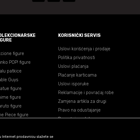
OLEKCIONARSKE
KORISNIČKI SERVIS
IGURE
Uslovi korišćenja i prodaje
cione figure
Politika privatnosti
nko POP! figure
Uslovi plaćanja
lalu patkice
Plaćanje karticama
able Guys
Uslovi isporuke
atue figure
Reklamacije i povraćaj robe
ime figure
Zamjena artikla za drugi
ruto figure
Pravo na odustajanje
e Piece figure
Povraćaj sredstava
agon Ball figure
mon Slayer figure
šu Internet prodavnicu slažete se