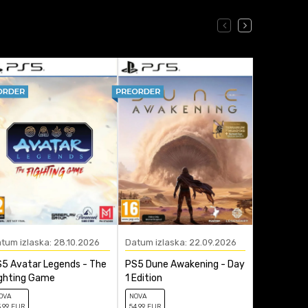
tum izlaska: 28.10.2026
Datum izlaska: 22.09.2026
Datum izla
5 Avatar Legends - The
PS5 Dune Awakening - Day
PS5 Bus S
ghting Game
1 Edition
OVA
NOVA
NOVA
3
,99
EUR
54
,99
EUR
41
,99
EUR