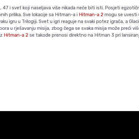
 47 i svet koji naseljava više nikada neće biti isti. Posjeti egzoti
vnih prilika. Sve lokacije sa Hitman-a i
Hitman-a 2
mogu se uvesti u
u igru u Trilogiji. Svet u igri reaguje na svaki potez igrača, a Glac
ra u rješavanju misija, zbog čega se svaka misija može preći više
iz
Hitman-a 2
se takođe prenosi direktno na Hitman 3 pri lansiranj