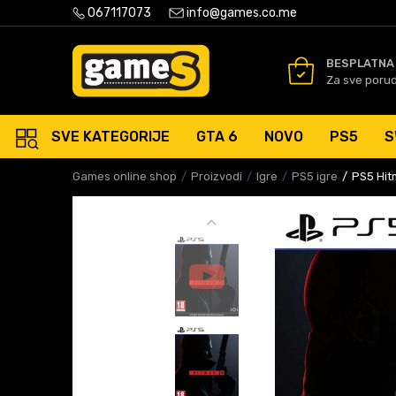
PLATNA ISPORUKA PORUDŽBINA PREKO 50 EUR
067117073
info@games.co.me
SIGURNO PLAĆANJE PLATNIM
BESPLATNA
Za sve poru
SVE KATEGORIJE
GTA 6
NOVO
PS5
S
Games online shop
Proizvodi
Igre
PS5 igre
PS5 Hit