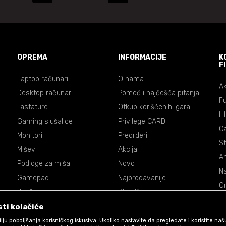
OPREMA
INFORMACIJE
K
F
Laptop računari
O nama
Ak
Desktop računari
Pomoć i najčešća pitanja
Fu
Tastature
Otkup korišćenih igara
Li
Gaming slušalice
Privilege CARD
C
Monitori
Preorderi
St
Miševi
Akcija
An
Podloge za miša
Novo
Na
Gamepad
Najprodavanije
On
Zvučnici
Blog Games
Dr
Volani
ti kolačiće
De
Accessories
 cilju poboljšanja korisničkog iskustva. Ukoliko nastavite da pregledate i koristite na