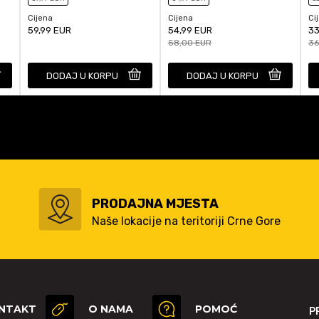
Cijena
Cijena
Ci
59,99
EUR
54,99
EUR
33
58,00
EUR
36
DODAJ U KORPU
DODAJ U KORPU
PRODAJNA MJESTA
Naše lokacije na teritoriji Crne Gore
NTAKT
O NAMA
POMOĆ
P