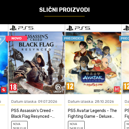
18
SLIČNI PROIZVODI
Playstation 5
Stealth - Šunjalica, Third Person Shooter
čunajte koliko je 6 - 1 :
POŠALJI
6
Datum izlaska: 09.07.2026
Datum izlaska: 28.10.2026
Da
PS5 Assassin's Creed -
PS5 Avatar Legends - The
PS
Black Flag Resynced -
Fighting Game - Deluxe
Fi
Standard Edition
Edition
NOVA
NOVA
N
59
,99
EUR
54
,99
EUR
3