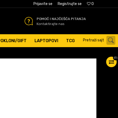
AĆANJE PLATNIM KARTICAMA
Prijavite se
Registrujte se
0
POMOĆ I NAJČEŠĆA PITANJA
Kontaktirajte nas
Pretraži sajt
POKLONI/GIFT
LAPTOPOVI
TCG
(
0
)