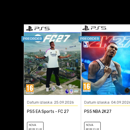
Pegi Rating
Platforma
Žanr
Anti-spam zaštita - izra
Datum izlaska: 25.09.2026
Datum izlaska: 04.09.202
PS5 EA Sports - FC 27
PS5 NBA 2K27
NOVA
NOVA
80
,99
EUR
80
,99
EUR