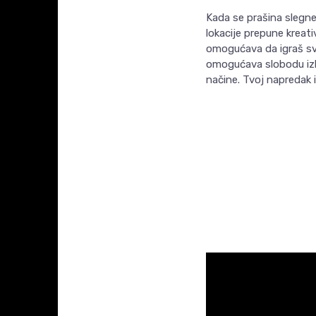
Kada se prašina slegne,
lokacije prepune kreati
omogućava da igraš svak
omogućava slobodu izbo
načine. Tvoj napredak 