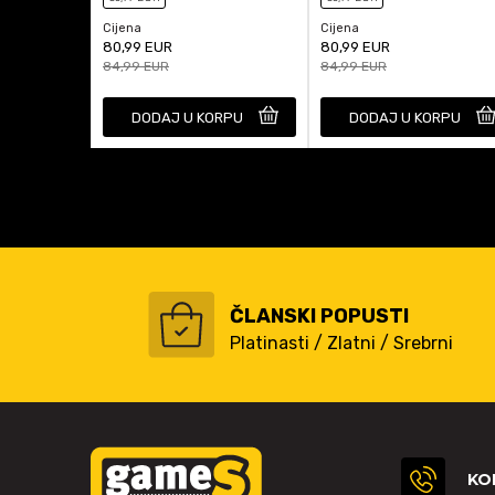
Cijena
Cijena
80,99
EUR
80,99
EUR
84,99
EUR
84,99
EUR
DODAJ U KORPU
DODAJ U KORPU
ČLANSKI POPUSTI
Platinasti / Zlatni / Srebrni
KO