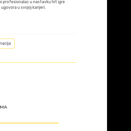
i profesionalac u nastavku hit igre
ugovora u svojoj karijeri.
macija
AMA