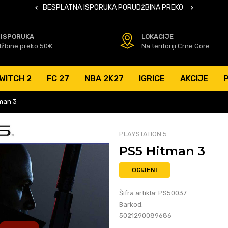
 KARTICAMA
BESPLATNA ISPORUKA PORUDŽBINA PREKO 50 EUR
SIGURNO PL
 ISPORUKA
LOKACIJE
džbine preko 50€
Na teritoriji Crne Gore
WITCH 2
FC 27
NBA 2K27
IGRICE
AKCIJE
man 3
PLAYSTATION 5
PS5 Hitman 3
OCIJENI
Šifra artikla:
PS50037
Barkod:
5021290089686