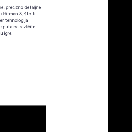
čne, precizno detaljne
 Hitman 3, što ti
ier tehnologija
 puta na različite
u igre.