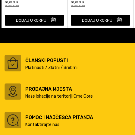
80,99
EUR
80,99
EUR
84,99
EUR
84,99
EUR
DODAJ U KORPU
DODAJ U KORPU
ČLANSKI POPUSTI
Platinasti / Zlatni / Srebrni
PRODAJNA MJESTA
Naše lokacije na teritoriji Crne Gore
POMOĆ I NAJČEŠĆA PITANJA
Kontaktirajte nas