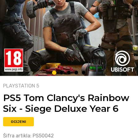
1
2
3
4
5
PLAYSTATION 5
PS5 Tom Clancy's Rainbow
Six - Siege Deluxe Year 6
OCIJENI
Šifra artikla:
PS50042