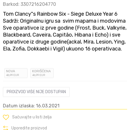
Barkod:
3307216204770
Tom Clancy"s Rainbow Six - Siege Deluxe Year 6
Sadrži: Originalnu igru sa svim mapama i modovima
Sve oparativce iz prve godine (Frost, Buck, Valkyrie,
Blackbeard, Caveira, Capitão, Hibana i Echo) i sve
oparativce iz druge godine(ackal, Mira, Lesion, Ying,
Ela, Zofia, Dokkaebi i Vigil) ukuono 16 operativaca.
NOVA
KORIŠĆENA
46
,99
EUR
46
,99
EUR
PROIZVOD VIŠE NIJE DOSTUPAN
Datum izlaska: 16.03.2021
Sačuvajte u listi želja
Uporedite proizvod