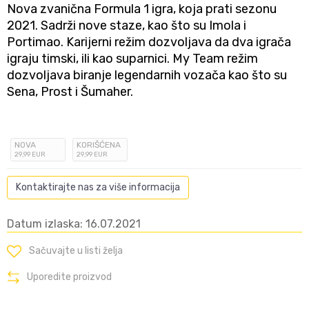
Nova zvanična Formula 1 igra, koja prati sezonu
2021. Sadrži nove staze, kao što su Imola i
Portimao. Karijerni režim dozvoljava da dva igrača
igraju timski, ili kao suparnici. My Team režim
dozvoljava biranje legendarnih vozača kao što su
Sena, Prost i Šumaher.
NOVA
KORIŠĆENA
29
,99
EUR
29
,99
EUR
Kontaktirajte nas za više informacija
Datum izlaska: 16.07.2021
Sačuvajte u listi želja
Uporedite proizvod