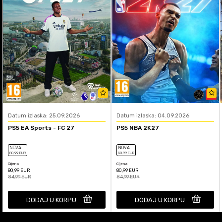
Datum izlaska: 25.09.2026
Datum izlaska: 04.09.2026
PS5 EA Sports - FC 27
PS5 NBA 2K27
NOVA
NOVA
80
,99
EUR
80
,99
EUR
Cijena
Cijena
80,99
EUR
80,99
EUR
84,99
EUR
84,99
EUR
DODAJ U KORPU
DODAJ U KORPU