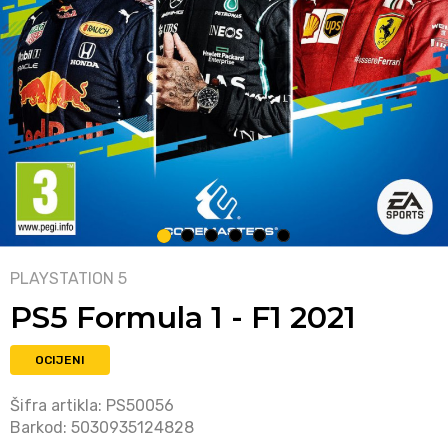
1
2
3
4
5
6
PLAYSTATION 5
PS5 Formula 1 - F1 2021
OCIJENI
Šifra artikla:
PS50056
Barkod:
5030935124828