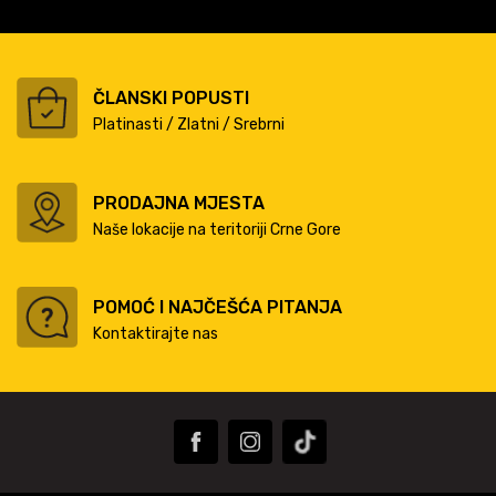
ČLANSKI POPUSTI
Platinasti / Zlatni / Srebrni
PRODAJNA MJESTA
Naše lokacije na teritoriji Crne Gore
POMOĆ I NAJČEŠĆA PITANJA
Kontaktirajte nas