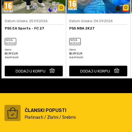
Datum izlaska: 25.09.2026
Datum izlaska: 04.09.2026
PS5 EA Sports - FC 27
PS5 NBA 2K27
NOVA
NOVA
80
,99
EUR
80
,99
EUR
Cijena
Cijena
80,99
EUR
80,99
EUR
84,99
EUR
84,99
EUR
DODAJ U KORPU
DODAJ U KORPU
ČLANSKI POPUSTI
Platinasti / Zlatni / Srebrni