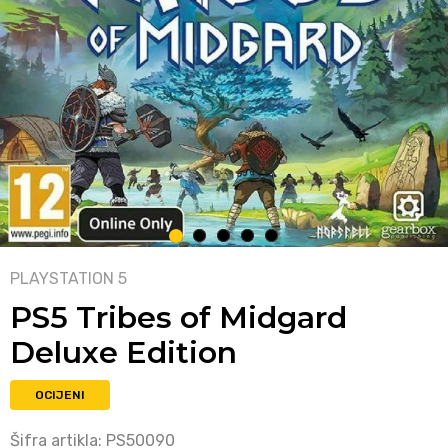
1
2
3
4
5
PLAYSTATION 5
PS5 Tribes of Midgard
Deluxe Edition
OCIJENI
Šifra artikla:
PS50090