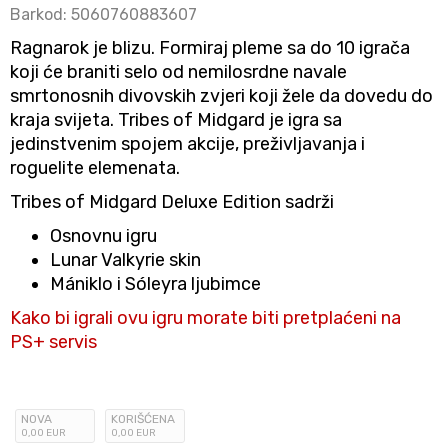
Barkod:
5060760883607
Ragnarok je blizu. Formiraj pleme sa do 10 igrača
koji će braniti selo od nemilosrdne navale
smrtonosnih divovskih zvjeri koji žele da dovedu do
kraja svijeta. Tribes of Midgard je igra sa
jedinstvenim spojem akcije, preživljavanja i
roguelite elemenata.
Tribes of Midgard Deluxe Edition sadrži
Osnovnu igru
Lunar Valkyrie skin
Mániklo i Sóleyra ljubimce
Kako bi igrali ovu igru morate biti pretplaćeni na
PS+ servis
NOVA
KORIŠĆENA
0
,00
EUR
0
,00
EUR