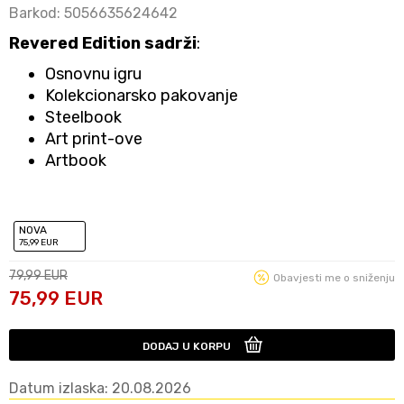
Barkod:
5056635624642
Revered Edition sadrži
:
Osnovnu igru
Kolekcionarsko pakovanje
Steelbook
Art print-ove
Artbook
NOVA
75
,99
EUR
79,99
EUR
Obavjesti me o sniženju
75,99
EUR
DODAJ U KORPU
Datum izlaska: 20.08.2026