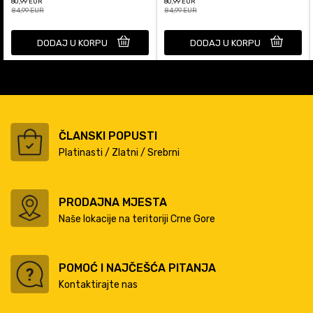
80,99
EUR
80,99
EUR
84,99
EUR
84,99
EUR
DODAJ U KORPU
DODAJ U KORPU
ČLANSKI POPUSTI
Platinasti / Zlatni / Srebrni
PRODAJNA MJESTA
Naše lokacije na teritoriji Crne Gore
POMOĆ I NAJČEŠĆA PITANJA
Kontaktirajte nas