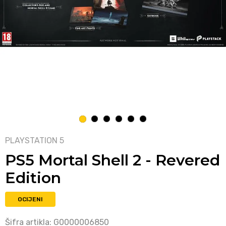
1
2
3
4
5
6
PLAYSTATION 5
PS5 Mortal Shell 2 - Revered
Edition
OCIJENI
Šifra artikla:
G0000006850