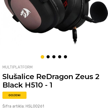
1
2
3
4
5
MULTIPLATFORM
Slušalice ReDragon Zeus 2
Black H510 - 1
OCIJENI
Šifra artikla:
HSL00261