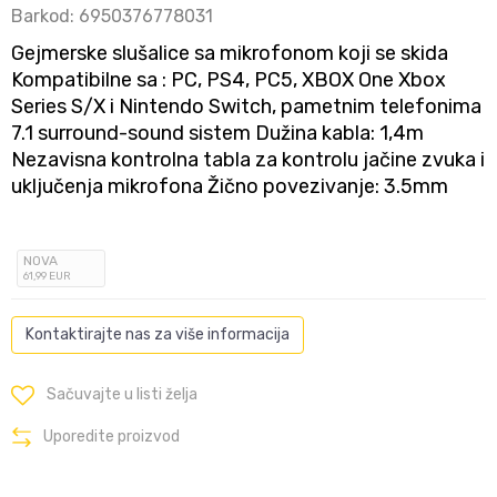
Barkod:
6950376778031
Gejmerske slušalice sa mikrofonom koji se skida
Kompatibilne sa : PC, PS4, PC5, XBOX One Xbox
Series S/X i Nintendo Switch, pametnim telefonima
7.1 surround-sound sistem Dužina kabla: 1,4m
Nezavisna kontrolna tabla za kontrolu jačine zvuka i
uključenja mikrofona Žično povezivanje: 3.5mm
NOVA
61
,99
EUR
Kontaktirajte nas za više informacija
Sačuvajte u listi želja
Uporedite proizvod