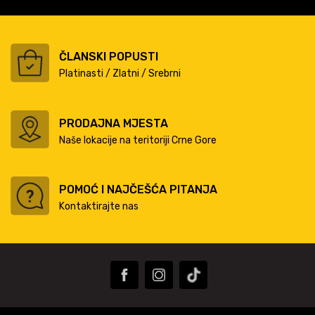
ČLANSKI POPUSTI
Platinasti / Zlatni / Srebrni
PRODAJNA MJESTA
Naše lokacije na teritoriji Crne Gore
POMOĆ I NAJČEŠĆA PITANJA
Kontaktirajte nas