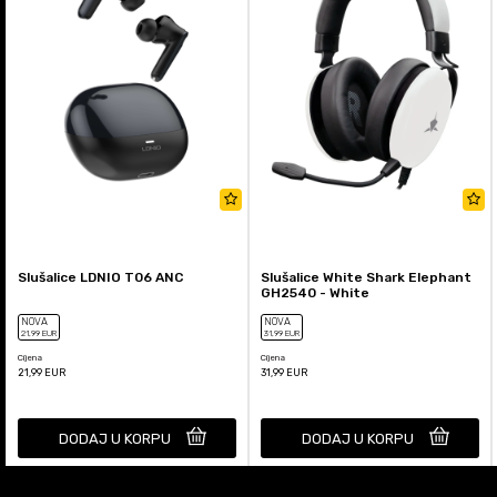
Slušalice LDNIO T06 ANC
Slušalice White Shark Elephant
GH2540 - White
NOVA
NOVA
21
,99
EUR
31
,99
EUR
Cijena
Cijena
21,99
EUR
31,99
EUR
DODAJ U KORPU
DODAJ U KORPU