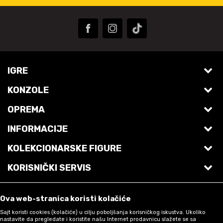
IGRE
KONZOLE
PS5 Igre
OPREMA
Playstation 5 Pro
PS4 Igre
INFORMACIJE
Laptop računari
Playstation 5
Switch 2 igre
KOLEKCIONARSKE FIGURE
O nama
Desktop računari
Playstation VR2
Switch igre
KORISNIČKI SERVIS
Akcione figure
Pomoć i najčešća pitanja
Tastature
Nintendo Switch 2
XBOX Series X Igre
Uslovi korišćenja i prodaje
Funko POP! figure
Otkup korišćenih igara
Gaming slušalice
Nintendo Switch
XBOX Igre
Ova web-stranica koristi kolačiće
Politika privatnosti
Lilalu patkice
Privilege CARD
Sajt koristi cookies (kolačiće) u cilju poboljšanja korisničkog iskustva. Ukoliko
Monitori
Nintendo Switch OLED
PC Igre
nastavite da pregledate i koristite našu Internet prodavnicu slažete se sa