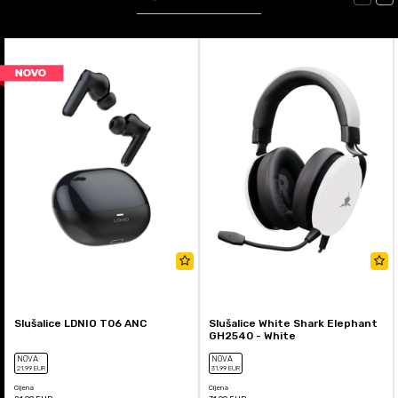
Slušalice LDNIO T06 ANC
Slušalice White Shark Elephant
GH2540 - White
NOVA
NOVA
21
,99
EUR
31
,99
EUR
Cijena
Cijena