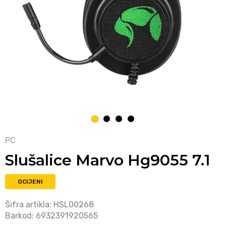
1
2
3
4
PC
Slušalice Marvo Hg9055 7.1
OCIJENI
Šifra artikla:
HSL00268
Barkod:
6932391920565