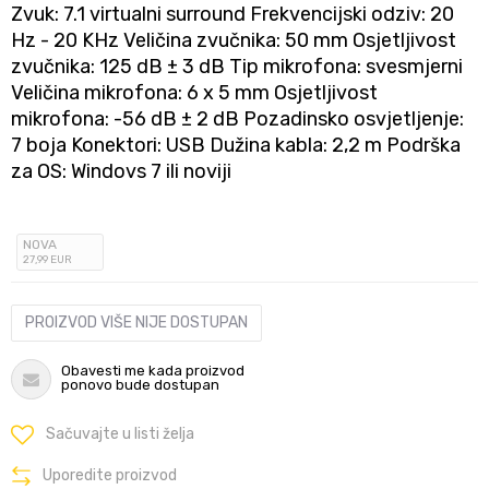
Zvuk: 7.1 virtualni surround Frekvencijski odziv: 20
Hz - 20 KHz Veličina zvučnika: 50 mm Osjetljivost
zvučnika: 125 dB ± 3 dB Tip mikrofona: svesmjerni
Veličina mikrofona: 6 x 5 mm Osjetljivost
mikrofona: -56 dB ± 2 dB Pozadinsko osvjetljenje:
7 boja Konektori: USB Dužina kabla: 2,2 m Podrška
za OS: Windovs 7 ili noviji
NOVA
27
,99
EUR
PROIZVOD VIŠE NIJE DOSTUPAN
Obavesti me kada proizvod
ponovo bude dostupan
Sačuvajte u listi želja
Uporedite proizvod