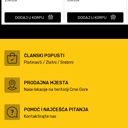
21,99
EUR
31,99
EUR
DODAJ U KORPU
DODAJ U KORPU
ČLANSKI POPUSTI
Platinasti / Zlatni / Srebrni
PRODAJNA MJESTA
Naše lokacije na teritoriji Crne Gore
POMOĆ I NAJČEŠĆA PITANJA
Kontaktirajte nas