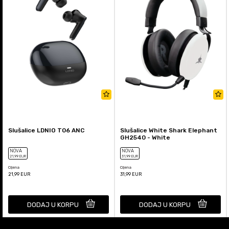
Slušalice LDNIO T06 ANC
Slušalice White Shark Elephant
GH2540 - White
NOVA
NOVA
21
,99
EUR
31
,99
EUR
Cijena
Cijena
21,99
EUR
31,99
EUR
DODAJ U KORPU
DODAJ U KORPU