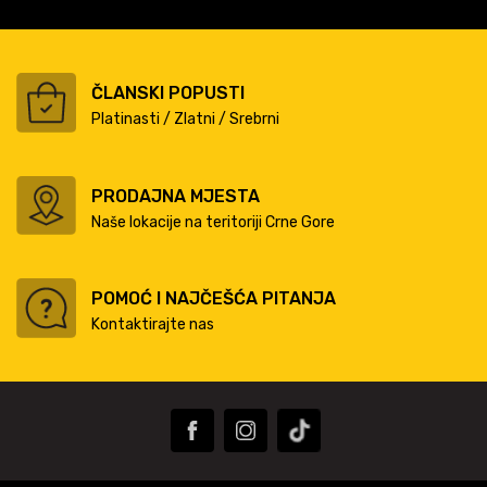
ČLANSKI POPUSTI
Platinasti / Zlatni / Srebrni
PRODAJNA MJESTA
Naše lokacije na teritoriji Crne Gore
POMOĆ I NAJČEŠĆA PITANJA
Kontaktirajte nas