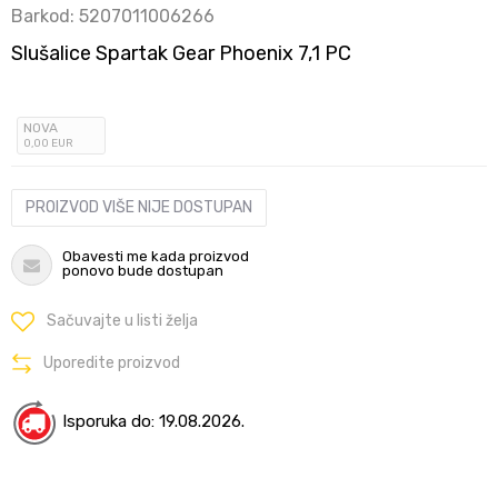
Barkod:
5207011006266
Slušalice Spartak Gear Phoenix 7,1 PC
NOVA
0
,00
EUR
PROIZVOD VIŠE NIJE DOSTUPAN
Obavesti me kada proizvod
ponovo bude dostupan
Sačuvajte u listi želja
Uporedite proizvod
Isporuka do: 19.08.2026.