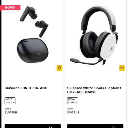
Slušalice LDNIO T06 ANC
Slušalice White Shark Elephant
GH2540 - White
NOVA
NOVA
21
,99
EUR
31
,99
EUR
Cijena
Cijena
21,99
EUR
31,99
EUR