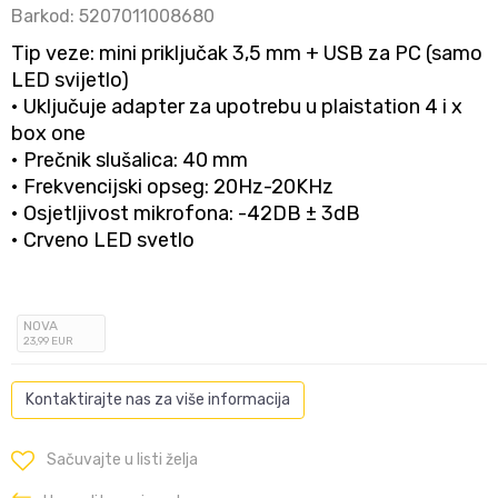
Barkod:
5207011008680
Tip veze: mini priključak 3,5 mm + USB za PC (samo
LED svijetlo)
• Uključuje adapter za upotrebu u plaistation 4 i x
box one
• Prečnik slušalica: 40 mm
• Frekvencijski opseg: 20Hz-20KHz
• Osjetljivost mikrofona: -42DB ± 3dB
• Crveno LED svetlo
NOVA
23
,99
EUR
Kontaktirajte nas za više informacija
Sačuvajte u listi želja