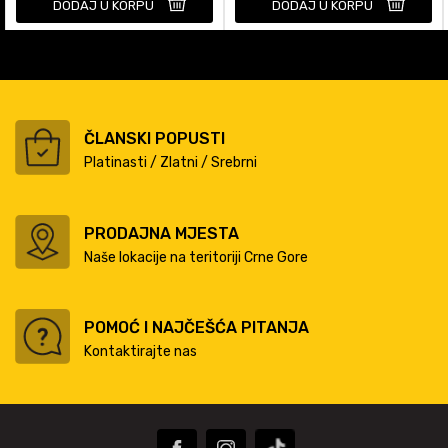
DODAJ U KORPU
DODAJ U KORPU
ČLANSKI POPUSTI
Platinasti / Zlatni / Srebrni
PRODAJNA MJESTA
Naše lokacije na teritoriji Crne Gore
POMOĆ I NAJČEŠĆA PITANJA
Kontaktirajte nas