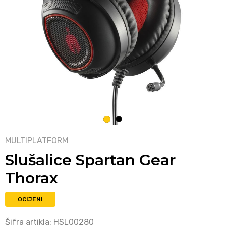
1
2
MULTIPLATFORM
Slušalice Spartan Gear
Thorax
OCIJENI
Šifra artikla:
HSL00280