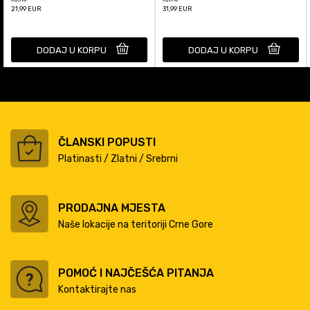
21,99
EUR
31,99
EUR
DODAJ U KORPU
DODAJ U KORPU
ČLANSKI POPUSTI
Platinasti / Zlatni / Srebrni
PRODAJNA MJESTA
Naše lokacije na teritoriji Crne Gore
POMOĆ I NAJČEŠĆA PITANJA
Kontaktirajte nas