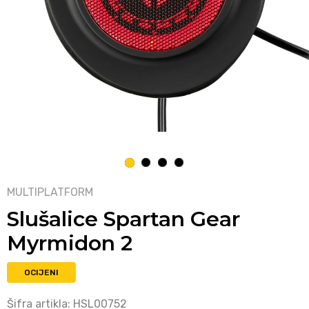
1
2
3
4
MULTIPLATFORM
Slušalice Spartan Gear
Myrmidon 2
OCIJENI
Šifra artikla:
HSL00752