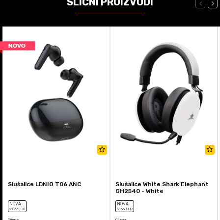
SLIČNI PROIZVODI
Slušalice LDNIO T06 ANC
Slušalice White Shark Elephant
GH2540 - White
NOVA
NOVA
21
,99
EUR
31
,99
EUR
Cijena
Cijena