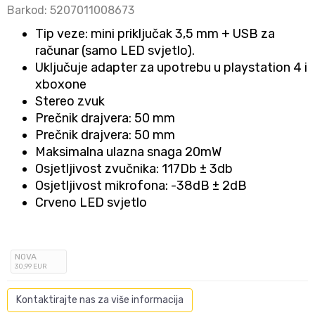
Barkod:
5207011008673
Tip veze: mini priključak 3,5 mm + USB za
računar (samo LED svjetlo).
Uključuje adapter za upotrebu u playstation 4 i
xboxone
Stereo zvuk
Prečnik drajvera: 50 mm
Prečnik drajvera: 50 mm
Maksimalna ulazna snaga 20mW
Osjetljivost zvučnika: 117Db ± 3db
Osjetljivost mikrofona: -38dB ± 2dB
Crveno LED svjetlo
NOVA
30
,99
EUR
Kontaktirajte nas za više informacija