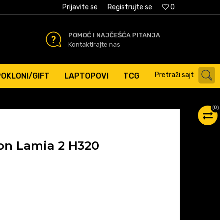
AĆANJE PLATNIM KARTICAMA
Prijavite se
Registrujte se
0
POMOĆ I NAJČEŠĆA PITANJA
Kontaktirajte nas
Pretraži sajt
POKLONI/GIFT
LAPTOPOVI
TCG
(
0
)
gon Lamia 2 H320