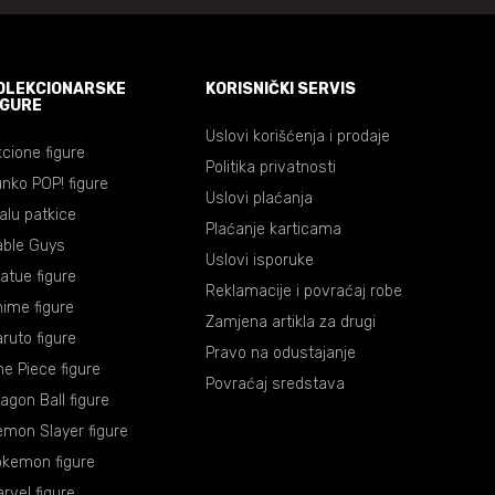
OLEKCIONARSKE
KORISNIČKI SERVIS
IGURE
Uslovi korišćenja i prodaje
cione figure
Politika privatnosti
nko POP! figure
Uslovi plaćanja
lalu patkice
Plaćanje karticama
able Guys
Uslovi isporuke
atue figure
Reklamacije i povraćaj robe
ime figure
Zamjena artikla za drugi
ruto figure
Pravo na odustajanje
e Piece figure
Povraćaj sredstava
agon Ball figure
mon Slayer figure
okemon figure
rvel figure