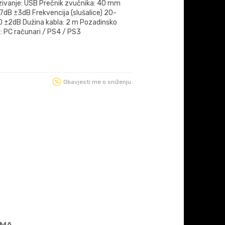
zivanje: USB Prečnik zvučnika: 40 mm
17dB ±3dB Frekvencija (slušalice) 20-
0 ±2dB Dužina kabla: 2 m Pozadinsko
: PC računari / PS4 / PS3
Obavjesti me o sniženju
AMA