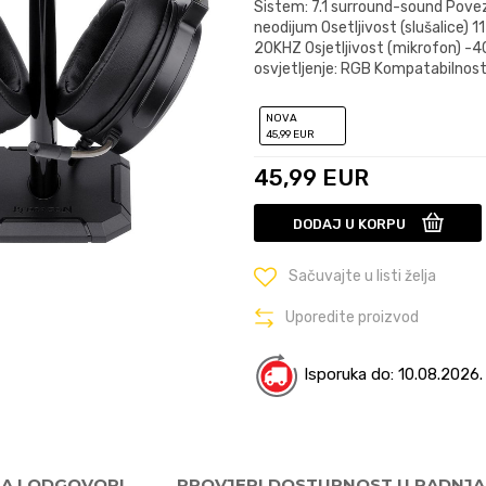
Sistem: 7.1 surround-sound Pove
neodijum Osetljivost (slušalice) 1
20KHZ Osjetljivost (mikrofon) -4
osvjetljenje: RGB Kompatabilnost
NOVA
45
,99
EUR
45,99
EUR
DODAJ U KORPU
Sačuvajte u listi želja
Uporedite proizvod
Isporuka do: 10.08.2026.
JA I ODGOVORI
PROVJERI DOSTUPNOST U RADNJ