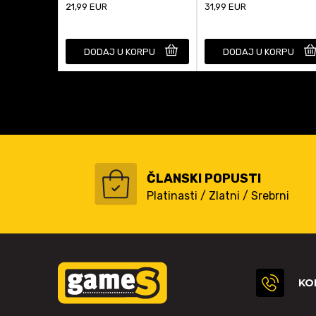
21,99
EUR
31,99
EUR
DODAJ U KORPU
DODAJ U KORPU
ČLANSKI POPUSTI
Platinasti / Zlatni / Srebrni
KO