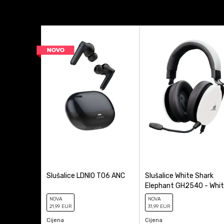
Konekcija
Konektor
Anti-spam zaštita - izr
Način povezivanja
Osvetljenje
Platforma
Proizvođač
Tip Slušalica
Slušalice LDNIO T06 ANC
Slušalice White Shark
Elephant GH2540 - Whi
NOVA
NOVA
21
,99
EUR
31
,99
EUR
Cijena
Cijena