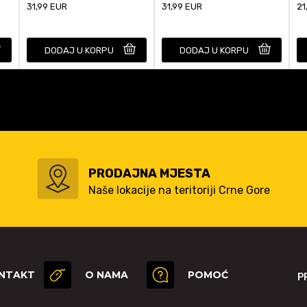
31,99
EUR
31,99
EUR
21
DODAJ U KORPU
DODAJ U KORPU
PRODAJNA MJESTA
Naše lokacije na teritoriji Crne Gore
NTAKT
O NAMA
POMOĆ
P