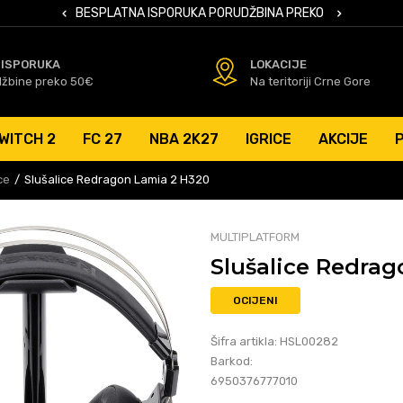
 KARTICAMA
BESPLATNA ISPORUKA PORUDŽBINA PREKO 50 EUR
SIGURNO PL
 ISPORUKA
LOKACIJE
džbine preko 50€
Na teritoriji Crne Gore
WITCH 2
FC 27
NBA 2K27
IGRICE
AKCIJE
ce
Slušalice Redragon Lamia 2 H320
MULTIPLATFORM
Slušalice Redra
OCIJENI
Šifra artikla:
HSL00282
Barkod:
6950376777010