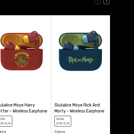
ušalice Moye Harry
Slušalice Moye Rick And
Slušalice
tter - Wireless Earphone
Morty - Wireless Earphone
Wireless E
OVA
NOVA
NOVA
,99
EUR
21
,99
EUR
21
,99
EUR
jena
Cijena
Cijena