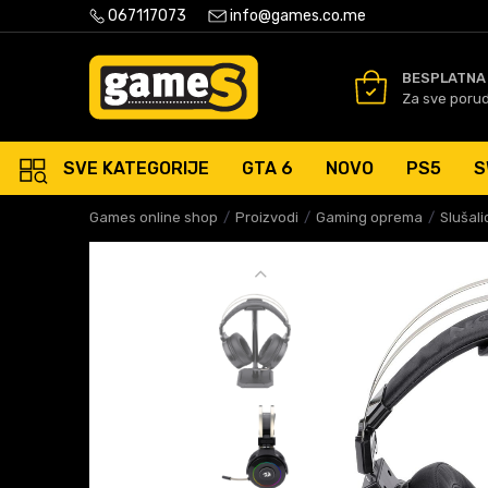
PLATNA ISPORUKA PORUDŽBINA PREKO 50 EUR
067117073
info@games.co.me
SIGURNO PLAĆANJE PLATNIM
BESPLATNA
Za sve poru
SVE KATEGORIJE
GTA 6
NOVO
PS5
S
Games online shop
Proizvodi
Gaming oprema
Slušali