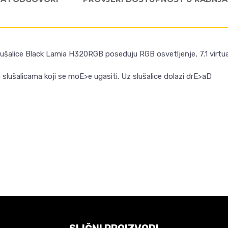
šalice Black Lamia H320RGB poseduju RGB osvetljenje, 7.1 virtual
 slušalicama koji se moE>e ugasiti. Uz slušalice dolazi drE>aD
Email
VREDNOST
Slušalice
DAJA
Akcija
Da