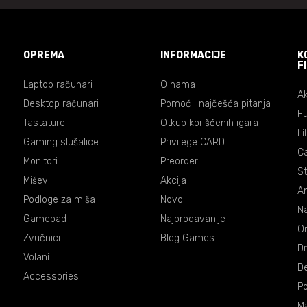
OPREMA
INFORMACIJE
K
F
Laptop računari
O nama
Ak
Desktop računari
Pomoć i najčešća pitanja
Fu
Tastature
Otkup korišćenih igara
Li
Gaming slušalice
Privilege CARD
C
Monitori
Preorderi
St
Miševi
Akcija
An
Podloge za miša
Novo
Na
Gamepad
Najprodavanije
On
Zvučnici
Blog Games
Dr
Volani
De
Accessories
P
Ma