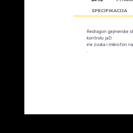
SPECIFIKACIJA
Redragon gejmerske slu
kontrolu jaD
ine zvuka i mikrofon na
.
Ime/Nadimak
KARAKTERISTIKA
Kategorija
AKCIJA- RASPRO
Poruka
Gaming