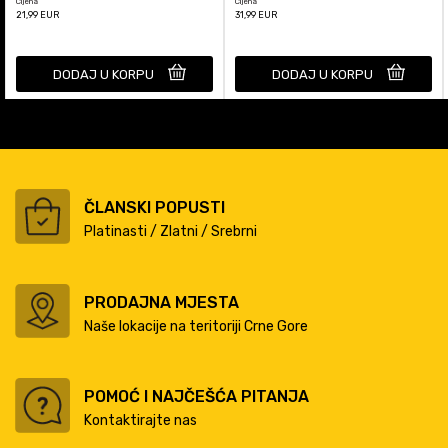
Cijena
Cijena
21,99
EUR
31,99
EUR
DODAJ U KORPU
DODAJ U KORPU
ČLANSKI POPUSTI
Platinasti / Zlatni / Srebrni
PRODAJNA MJESTA
Naše lokacije na teritoriji Crne Gore
POMOĆ I NAJČEŠĆA PITANJA
Kontaktirajte nas