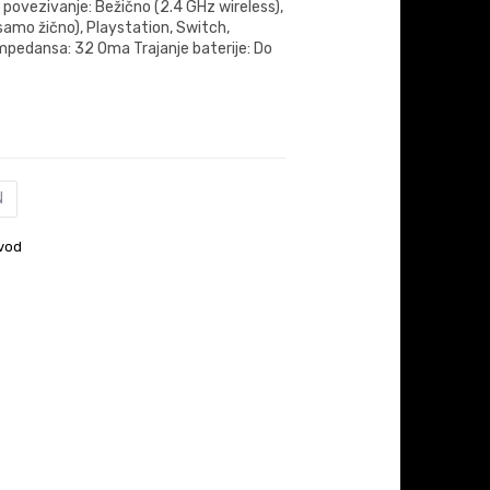
povezivanje: Bežično (2.4 GHz wireless),
samo žično), Playstation, Switch,
mpedansa: 32 Oma Trajanje baterije: Do
N
vod