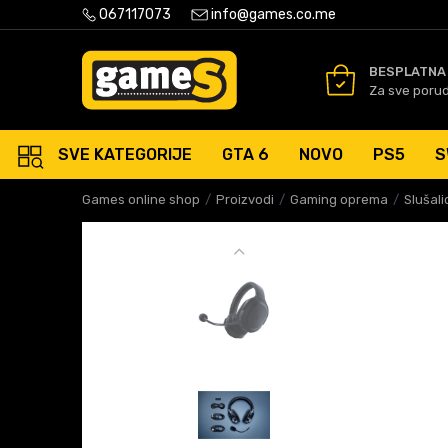
PLATNA ISPORUKA PORUDŽBINA PREKO 50 EUR
067117073
info@games.co.me
SIGURNO PLAĆANJE PLATNIM
BESPLATNA
Za sve poru
SVE KATEGORIJE
GTA 6
NOVO
PS5
S
Games online shop
Proizvodi
Gaming oprema
Slušali