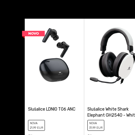
Osvetljenje
Platforma
Proizvođač
Anti-spam zaštita - izr
Tip Slušalica
Slušalice LDNIO T06 ANC
Slušalice White Shark
Elephant GH2540 - Whi
NOVA
NOVA
21
,99
EUR
31
,99
EUR