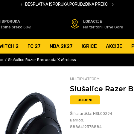
 KARTICAMA
BESPLATNA ISPORUKA PORUDŽBINA PREKO 50 EUR
SIGURNO PL
 ISPORUKA
LOKACIJE
džbine preko 50€
Na teritoriji Crne Gore
WITCH 2
FC 27
NBA 2K27
IGRICE
AKCIJE
ce
Slušalice Razer Barracuda X Wireless
MULTIPLATFORM
Slušalice Razer 
OCIJENI
Šifra artikla:
HSL00294
Barkod:
8886419378884