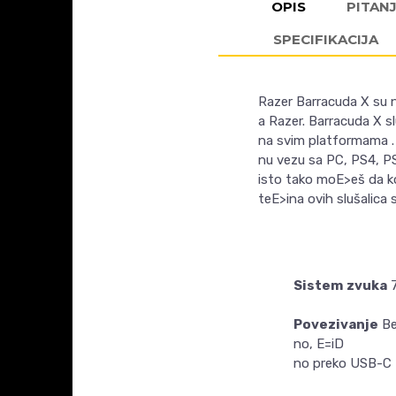
OPIS
PITAN
SPECIFIKACIJA
Razer Barracuda X su 
a Razer. Barracuda X s
na svim platformama
nu vezu sa PC, PS4, PS
isto tako moE>eš da ko
teE>ina ovih slušalica
Sistem
zvuka
7
Povezivanje
Be
no, E=iD
no preko USB-C 