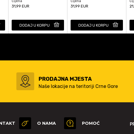
Cijena
Cijena
Ci
31,99
EUR
31,99
EUR
21
DODAJ U KORPU
DODAJ U KORPU
PRODAJNA MJESTA
Naše lokacije na teritoriji Crne Gore
NTAKT
O NAMA
POMOĆ
P