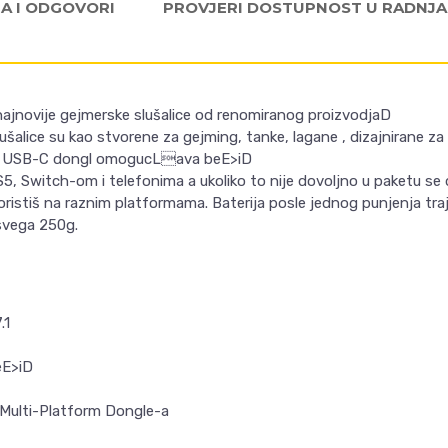
JA I ODGOVORI
PROVJERI DOSTUPNOST U RADNJ
najnovije gejmerske slušalice od renomiranog proizvodjaD
lušalice su kao stvorene za gejming, tanke, lagane , dizajnirane z
 . USB-C dongl omogucLava beE>iD
5, Switch-om i telefonima a ukoliko to nije dovoljno u paketu se d
ristiš na raznim platformama. Baterija posle jednog punjenja traje
 svega 250g.
.1
E>iD
Multi-Platform Dongle-a