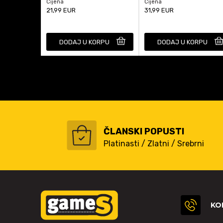
Cijena
Cijena
21,99
EUR
31,99
EUR
DODAJ U KORPU
DODAJ U KORPU
ČLANSKI POPUSTI
Platinasti / Zlatni / Srebrni
KO