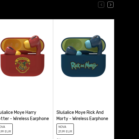
ušalice Moye Harry
Slušalice Moye Rick And
Slušalice
tter - Wireless Earphone
Morty - Wireless Earphone
Wireless E
OVA
NOVA
NOVA
,99
EUR
21
,99
EUR
21
,99
EUR