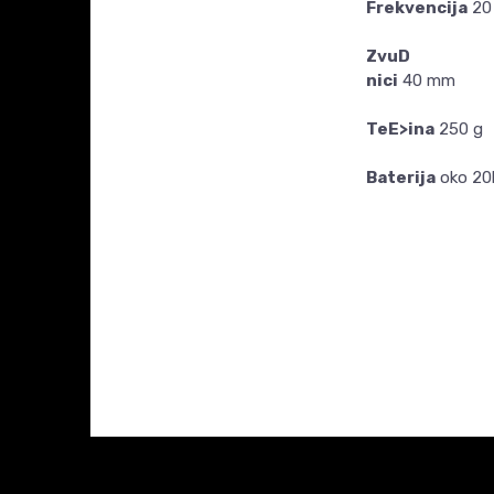
Frekvencija
20
ZvuD
nici
40 mm
TeE>ina
250 g
Baterija
oko 20
Ime/Nadimak
KARAKTERISTIKA
Kategorija
Konektor
Poruka