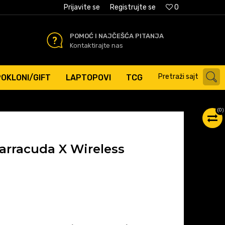
AĆANJE PLATNIM KARTICAMA
Prijavite se
Registrujte se
0
POMOĆ I NAJČEŠĆA PITANJA
Kontaktirajte nas
Pretraži sajt
POKLONI/GIFT
LAPTOPOVI
TCG
(
0
)
Barracuda X Wireless