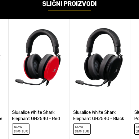
Bez osvetlenja
SLIČNI PROIZVODI
Multiplatform
Razer
ačunajte koliko je 2 + 3 :
Wireless
POŠALJI
Slušalice White Shark
Slušalice White Shark
Sl
te
Elephant GH2540 - Red
Elephant GH2540 - Black
Po
NOVA
NOVA
N
31
,99
EUR
31
,99
EUR
21