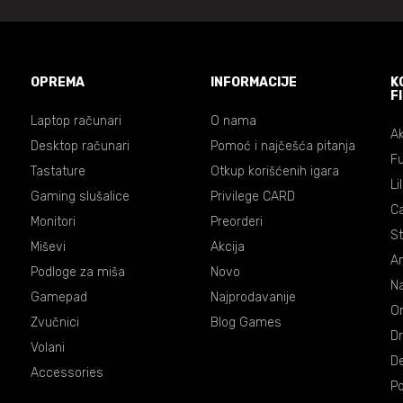
OPREMA
INFORMACIJE
K
F
Laptop računari
O nama
Ak
Desktop računari
Pomoć i najčešća pitanja
Fu
Tastature
Otkup korišćenih igara
Li
Gaming slušalice
Privilege CARD
C
Monitori
Preorderi
St
Miševi
Akcija
An
Podloge za miša
Novo
Na
Gamepad
Najprodavanije
On
Zvučnici
Blog Games
Dr
Volani
De
Accessories
P