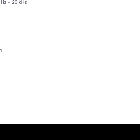
 Hz – 20 kHz
h
Email
VREDNOST
Slušalice
USB