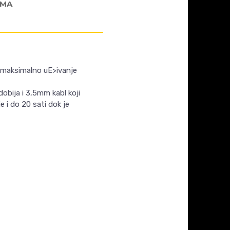
AMA
a maksimalno uE>ivanje
obija i 3,5mm kabl koji
 i do 20 sati dok je