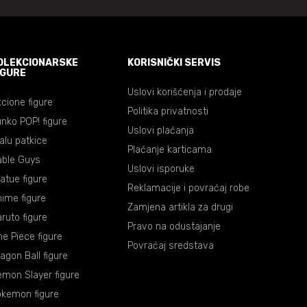
OLEKCIONARSKE
KORISNIČKI SERVIS
IGURE
Uslovi korišćenja i prodaje
cione figure
Politika privatnosti
nko POP! figure
Uslovi plaćanja
lalu patkice
Plaćanje karticama
able Guys
Uslovi isporuke
atue figure
Reklamacije i povraćaj robe
ime figure
Zamjena artikla za drugi
ruto figure
Pravo na odustajanje
e Piece figure
Povraćaj sredstava
agon Ball figure
mon Slayer figure
okemon figure