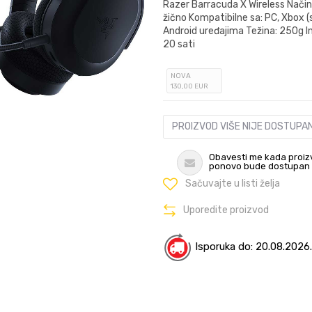
Razer Barracuda X Wireless Način 
žično Kompatibilne sa: PC, Xbox (
Android uređajima Težina: 250g I
20 sati
NOVA
130
,00
EUR
PROIZVOD VIŠE NIJE DOSTUPA
Obavesti me kada proiz
ponovo bude dostupan
Sačuvajte u listi želja
Uporedite proizvod
Isporuka do: 20.08.2026.