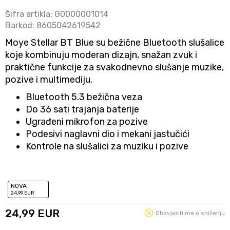
Šifra artikla:
G0000001014
Barkod:
8605042619542
Moye Stellar BT Blue su bežične Bluetooth slušalice
koje kombinuju moderan dizajn, snažan zvuk i
praktične funkcije za svakodnevno slušanje muzike,
pozive i multimediju.
Bluetooth 5.3 bežična veza
Do 36 sati trajanja baterije
Ugrađeni mikrofon za pozive
Podesivi naglavni dio i mekani jastučići
Kontrole na slušalici za muziku i pozive
NOVA
24
,99
EUR
24,99
EUR
Obavjesti me o sniženju