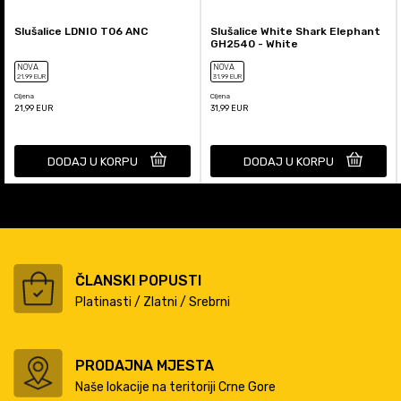
Slušalice LDNIO T06 ANC
Slušalice White Shark Elephant
GH2540 - White
NOVA
NOVA
21
,99
EUR
31
,99
EUR
Cijena
Cijena
21,99
EUR
31,99
EUR
DODAJ U KORPU
DODAJ U KORPU
ČLANSKI POPUSTI
Platinasti / Zlatni / Srebrni
PRODAJNA MJESTA
Naše lokacije na teritoriji Crne Gore