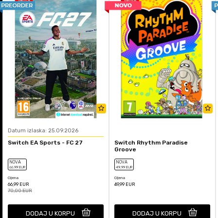
Datum izlaska: 25.09.2026
Switch EA Sports - FC 27
Switch Rhythm Paradise
Groove
NOVA
NOVA
66
,99
EUR
49
,99
EUR
Cijena
Cijena
66,99
EUR
49,99
EUR
70,00
EUR
DODAJ U KORPU
DODAJ U KORPU