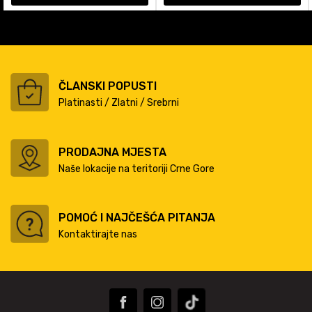
ČLANSKI POPUSTI
Platinasti / Zlatni / Srebrni
PRODAJNA MJESTA
Naše lokacije na teritoriji Crne Gore
POMOĆ I NAJČEŠĆA PITANJA
Kontaktirajte nas