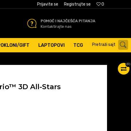
AĆANJE PLATNIM KARTICAMA
Prijavite se
Registrujte se
0
POMOĆ I NAJČEŠĆA PITANJA
Kontaktirajte nas
Pretraži sajt
POKLONI/GIFT
LAPTOPOVI
TCG
(
0
)
io™ 3D All-Stars