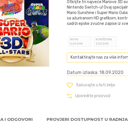
Otkrijte tri najveće Mariove 3D 
Nintendo Switch-u! Ovaj specijaln
Mario Sunshine i Super Mario Gal
sa ažuriranom HD grafikom, kontro
sadrži epske zvučne zapise iz sve 
NOVA
KORIŠĆENA
0
,00
EUR
0
,00
EUR
Kontaktirajte nas za više infor
Datum izlaska: 18.09.2020
Sačuvajte u listi želja
Uporedite proizvod
JA I ODGOVORI
PROVJERI DOSTUPNOST U RADNJ