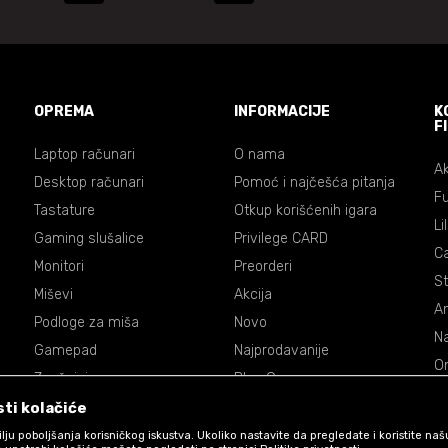
OPREMA
INFORMACIJE
K
F
Laptop računari
O nama
Ak
Desktop računari
Pomoć i najčešća pitanja
Fu
Tastature
Otkup korišćenih igara
Li
Gaming slušalice
Privilege CARD
C
Monitori
Preorderi
St
Miševi
Akcija
An
Podloge za miša
Novo
Na
Gamepad
Najprodavanije
On
Zvučnici
Blog Games
Dr
Volani
ti kolačiće
De
Accessories
 cilju poboljšanja korisničkog iskustva. Ukoliko nastavite da pregledate i koristite na