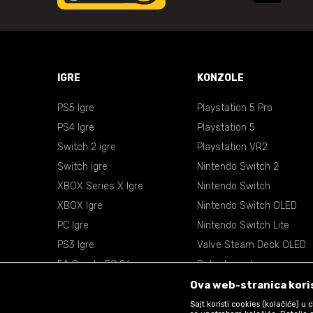
IGRE
KONZOLE
PS5 Igre
Playstation 5 Pro
PS4 Igre
Playstation 5
Switch 2 igre
Playstation VR2
Switch igre
Nintendo Switch 2
XBOX Series X Igre
Nintendo Switch
XBOX Igre
Nintendo Switch OLED
PC Igre
Nintendo Switch Lite
PS3 Igre
Valve Steam Deck OLED
EA Sports FC 26
Retro konzole
EA Sports NBA 2k26
VR Naočare
Ova web-stranica koris
Sajt koristi cookies (kolačiće) u