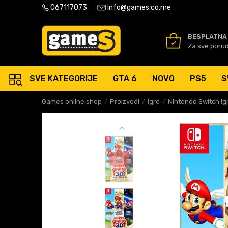
PLATNA ISPORUKA PORUDŽBINA PREKO 50 EUR
067117073
info@games.co.me
SIGURNO PLAĆANJE PLATNIM
BESPLATNA
Za sve poru
SVE KATEGORIJE
GTA 6
NOVO
PS5
S
Games online shop
Proizvodi
Igre
Nintendo Switch ig