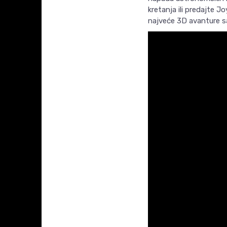
kretanja ili predajte J
najveće 3D avanture s