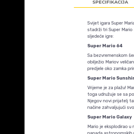
SPECIFIKACIJA
Svijet igara Super Mari
stadrži tri Super Mario
sljedeće igre:
Super Mario 64
Sa bezvremenskom šemo
obilježio Mariov veličan
predjele oko zamka pri
Super Mario Sunshi
Vrijeme je za plažu! Ma
toga udružuje se sa pou
Njegov novi prijatelj 
načine zahvaljujući sv
Super Mario Galaxy
Mario je eksplodirao 
napada astronomskih ra