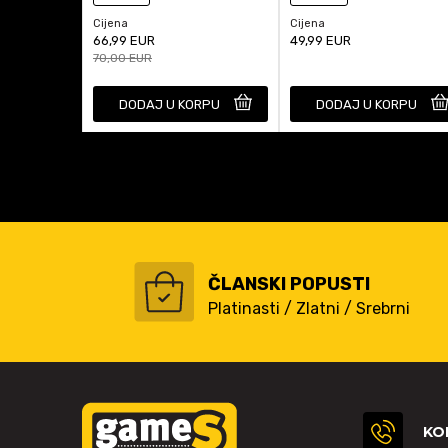
Cijena
Cijena
66,99
EUR
49,99
EUR
70,00
EUR
DODAJ U KORPU
DODAJ U KORPU
ČLANSKI POPUSTI
Platinasti / Zlatni / Srebrni
KO