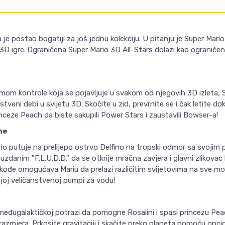
a je postao bogatiji za još jednu kolekciju. U pitanju je Super Mari
 3D igre. Ograničena Super Mario 3D All-Stars dolazi kao ograničeno
m kontrole koja se pojavljuje u svakom od njegovih 3D izleta, S
stveni debi u svijetu 3D. Skočite u zid, prevrnite se i čak letite do
nceze Peach da biste sakupili Power Stars i zaustavili Bowser-a!
ne
rio putuje na prelijepo ostrvo Delfino na tropski odmor sa svojim pr
zdanim "F.L.U.D.D." da se otkrije mračna zavjera i glavni zlikovac k
takođe omogućava Mariu da prelazi različitim svijetovima na sve m
ojoj veličanstvenoj pumpi za vodu!
u međugalaktičkoj potrazi da pomogne Rosalini i spasi princezu 
zmjera. Prkosite gravitaciji i skačite preko planeta pomoću opci