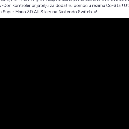
oy-Con kontroler prijatelju za dodatnu pomoć u režimu Co-Star! Otk
a Super Mario 3D All-Stars na Nintendo Switch-u!