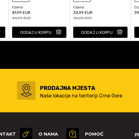
Cijena
Cijena
Ci
41,99
EUR
33,99
EUR
39
44,99
EUR
36,00
EUR
DODAJ U KORPU
DODAJ U KORPU
PRODAJNA MJESTA
Naše lokacije na teritoriji Crne Gore
NTAKT
O NAMA
POMOĆ
P