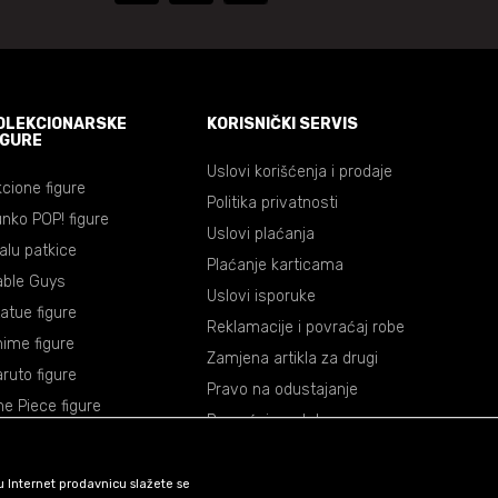
OLEKCIONARSKE
KORISNIČKI SERVIS
IGURE
Uslovi korišćenja i prodaje
cione figure
Politika privatnosti
nko POP! figure
Uslovi plaćanja
lalu patkice
Plaćanje karticama
able Guys
Uslovi isporuke
atue figure
Reklamacije i povraćaj robe
ime figure
Zamjena artikla za drugi
ruto figure
Pravo na odustajanje
e Piece figure
Povraćaj sredstava
agon Ball figure
mon Slayer figure
šu Internet prodavnicu slažete se