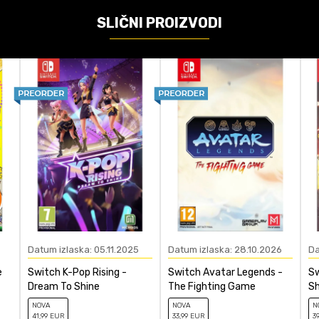
3
SLIČNI PROIZVODI
Nintendo Switch, Nintendo Switch Lite
Platformska
čunajte koliko je 6 - 1 :
POŠALJI
Datum izlaska: 05.11.2025
Datum izlaska: 28.10.2026
Da
e
Switch K-Pop Rising -
Switch Avatar Legends -
S
Dream To Shine
The Fighting Game
Sh
NOVA
NOVA
N
41
,99
EUR
33
,99
EUR
3