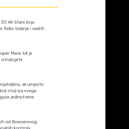
o 3D All-Stars koja
 fiziko izdanje i sadrži
uper Mario 64 je
k istražujete
ijateljima, ali umjesto
oji stoji iza svega.
oguće jedinstvene
Peach od Bowserovog
onalnih kontrola