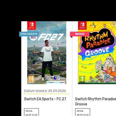
Pegi Rating
Platforma
Žanr
Anti-spam zaštita - izra
Datum izlaska: 25.09.2026
Switch EA Sports - FC 27
Switch Rhythm Paradis
Groove
NOVA
NOVA
66
,99
EUR
49
,99
EUR