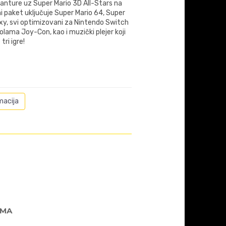
avanture uz Super Mario 3D All-Stars na
i paket uključuje Super Mario 64, Super
axy, svi optimizovani za Nintendo Switch
lama Joy-Con, kao i muzički plejer koji
tri igre!
macija
AMA