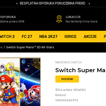
 KARTICAMA
BESPLATNA ISPORUKA PORUDŽBINA PREKO 50 EUR
SIGURNO PL
 ISPORUKA
LOKACIJE
džbine preko 50€
Na teritoriji Crne Gore
WITCH 2
FC 27
NBA 2K27
IGRICE
AKCIJE
re
Switch Super Mario™ 3D All-Stars
NINTENDO SWITCH
Switch Super Mar
OCIJENI
Šifra artikla:
NSW282
Barkod:
045496426392