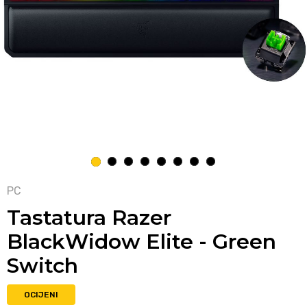
1
2
3
4
5
6
7
8
PC
Tastatura Razer
BlackWidow Elite - Green
Switch
OCIJENI