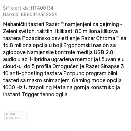
Šifra artikla:
HTA00134
Barkod:
8886419342229
Mehanički tasteri Razer ™ namjenjeni za gejming -
Zeleni switch, taktilni i klikasti 80 miliona klikova
tastera Pozadinsko osvjetljenje Razer Chroma ™ sa
16,8 miliona opcija u boji Ergonomski naslon za
zglobove Namjenske kontrole medija USB 2.0 i
audio ulazi Hibridna ugrađena memorija i čuvanje u
cloud-u do 5 profila Omogućen je Razer Sinapse 3
10 anti-ghosting tastera Potpuno programibilni
tasteri sa makro snimanjem Gaming mode opcija
1000 Hz Ultrapolling Metalna gornja konstrukcija
Instant Trigger tehnologija
NOVA
0
,00
EUR