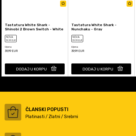
Tastatura White Shark -
Tastatura White Shark -
Shinobi 2 Brown Switch - White
Nunchaku - Gray
NOVA
NOVA
39
,99
EUR
39
,99
EUR
Cijena
Cijena
39,99
EUR
39,99
EUR
DODAJ U KORPU
DODAJ U KORPU
ČLANSKI POPUSTI
Platinasti / Zlatni / Srebrni