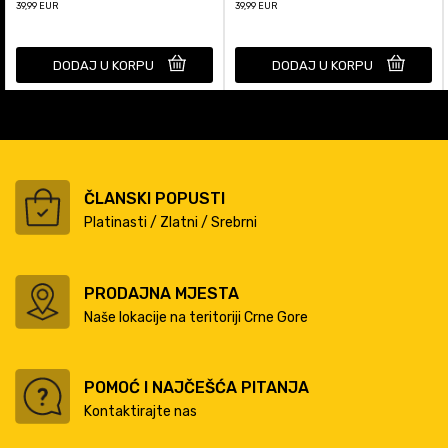
39,99
EUR
39,99
EUR
DODAJ U KORPU
DODAJ U KORPU
ČLANSKI POPUSTI
Platinasti / Zlatni / Srebrni
PRODAJNA MJESTA
Naše lokacije na teritoriji Crne Gore
POMOĆ I NAJČEŠĆA PITANJA
Kontaktirajte nas