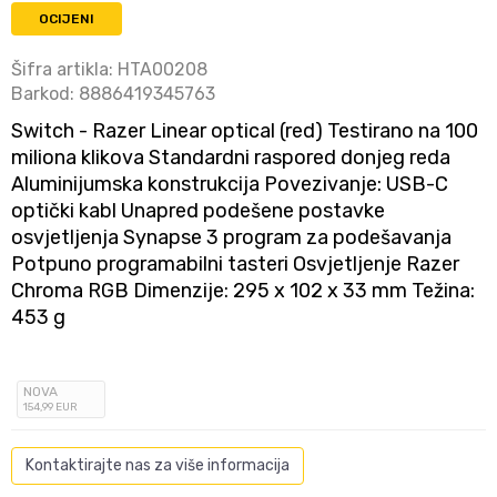
OCIJENI
Šifra artikla:
HTA00208
Barkod:
8886419345763
Switch - Razer Linear optical (red) Testirano na 100
miliona klikova Standardni raspored donjeg reda
Aluminijumska konstrukcija Povezivanje: USB-C
optički kabl Unapred podešene postavke
osvjetljenja Synapse 3 program za podešavanja
Potpuno programabilni tasteri Osvjetljenje Razer
Chroma RGB Dimenzije: 295 x 102 x 33 mm Težina:
453 g
NOVA
154
,99
EUR
Kontaktirajte nas za više informacija