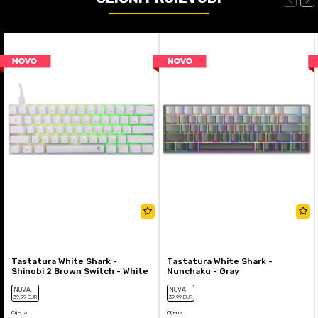
Tastatura White Shark -
Tastatura White Shark -
Shinobi 2 Brown Switch - White
Nunchaku - Gray
NOVA
NOVA
39
,99
EUR
39
,99
EUR
Cijena
Cijena