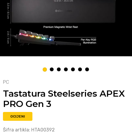
1
2
3
4
5
6
7
PC
Tastatura Steelseries APEX
PRO Gen 3
OCIJENI
Šifra artikla:
HTA00392