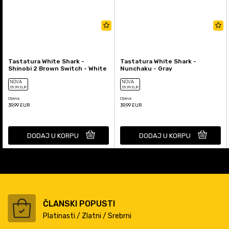
Tastatura White Shark -
Tastatura White Shark -
Shinobi 2 Brown Switch - White
Nunchaku - Gray
NOVA
NOVA
39
,99
EUR
39
,99
EUR
Cijena
Cijena
39,99
EUR
39,99
EUR
DODAJ U KORPU
DODAJ U KORPU
ČLANSKI POPUSTI
Platinasti / Zlatni / Srebrni