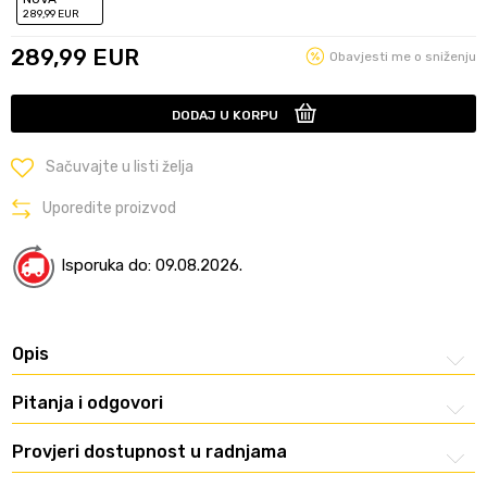
289
,99
EUR
289,99
EUR
Obavjesti me o sniženju
DODAJ U KORPU
Sačuvajte u listi želja
Uporedite proizvod
Isporuka do: 09.08.2026.
Opis
Pitanja i odgovori
Provjeri dostupnost u radnjama