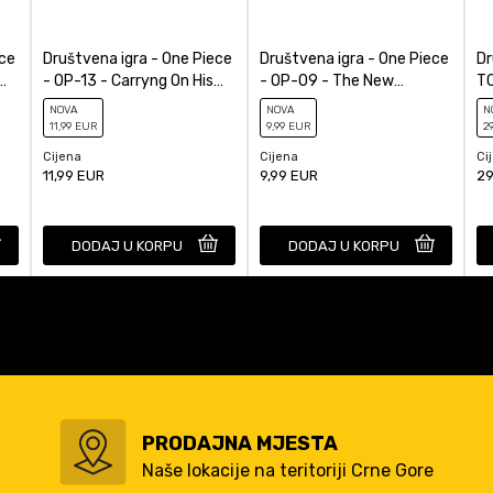
ece
Društvena igra - One Piece
Društvena igra - One Piece
Dr
- OP-13 - Carryng On His
- OP-09 - The New
TC
Will Booster Pack
Emperor Booster Pack JPN
Sp
NOVA
NOVA
N
Uz
11
,99
EUR
9
,99
EUR
2
Cijena
Cijena
Ci
11,99
EUR
9,99
EUR
29
DODAJ U KORPU
DODAJ U KORPU
PRODAJNA MJESTA
Naše lokacije na teritoriji Crne Gore