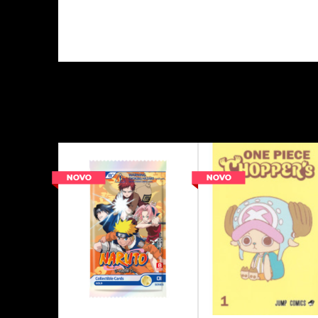
Kategorija
Proizvođač
Tema
Tip društvene igre
Uzrast
Vrsta TCG pakova