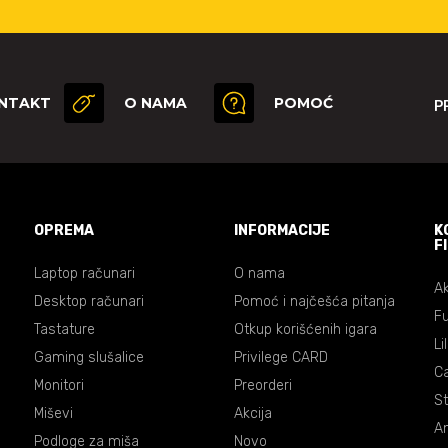
NTAKT
O NAMA
POMOĆ
P
OPREMA
INFORMACIJE
K
F
Laptop računari
O nama
Ak
Desktop računari
Pomoć i najčešća pitanja
Fu
Tastature
Otkup korišćenih igara
Li
Gaming slušalice
Privilege CARD
C
Monitori
Preorderi
St
Miševi
Akcija
An
Podloge za miša
Novo