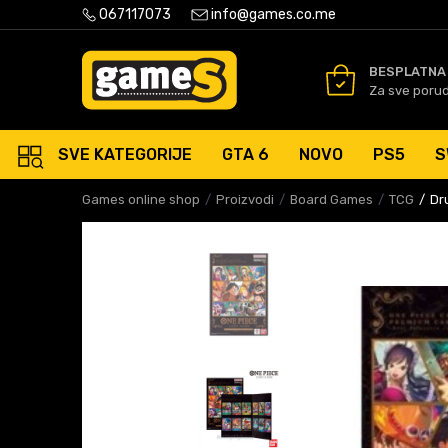
PLATNA ISPORUKA PORUDŽBINA PREKO 50 EUR
067117073
info@games.co.me
SIGURNO PLAĆANJE PLATNIM
BESPLATNA
Za sve poru
SVE KATEGORIJE
GTA 6
NOVO
PS5
S
Games online shop
Proizvodi
Board Games
TCG
Dr