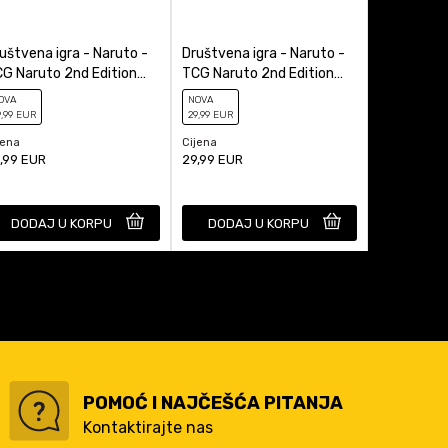
uštvena igra - Naruto -
Društvena igra - Naruto -
Društvena 
G Naruto 2nd Edition
TCG Naruto 2nd Edition
TCG Narut
ecial Pack - Naruto
Special Pack - Sakura
Special Pa
OVA
NOVA
NOVA
umak...
Haruno...
Uchiha...
9
,99
EUR
29
,99
EUR
29
,99
EUR
jena
Cijena
Cijena
,99
EUR
29,99
EUR
29,99
EUR
DODAJ U KORPU
DODAJ U KORPU
DODAJ
POMOĆ I NAJČEŠĆA PITANJA
Kontaktirajte nas