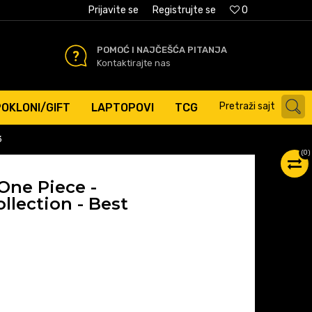
AĆANJE PLATNIM KARTICAMA
Prijavite se
Registrujte se
0
POMOĆ I NAJČEŠĆA PITANJA
Kontaktirajte nas
Pretraži sajt
POKLONI/GIFT
LAPTOPOVI
TCG
3
(
0
)
 One Piece -
lection - Best