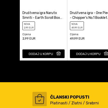
Društvena igra Naruto
Društvena igra - One Pi
Smriti - Earth Scroll Box
- Chopper's No.1 Booklet
Booster Pack
Comic
NOVA
NOVA
2
,99
EUR
49
,99
EUR
Cijena
Cijena
2,99
EUR
49,99
EUR
DODAJ U KORPU
DODAJ U KORPU
ČLANSKI POPUSTI
Platinasti / Zlatni / Srebrni