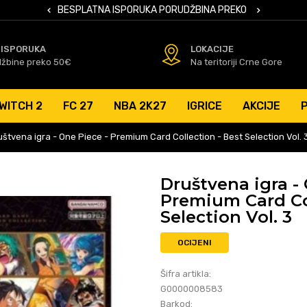
 KARTICAMA
BESPLATNA ISPORUKA PORUDŽBINA PREKO 50 EUR
SIGURNO PL
 ISPORUKA
LOKACIJE
džbine preko 50€
Na teritoriji Crne Gore
WITCH 2
FC 27
NBA 2K27
IGRICE
AKCIJE
uštvena igra - One Piece - Premium Card Collection - Best Selection Vol. 
Društvena igra -
Premium Card Col
Selection Vol. 3
OCIJENI
Šifra artikla:
G0000008583
Barkod: