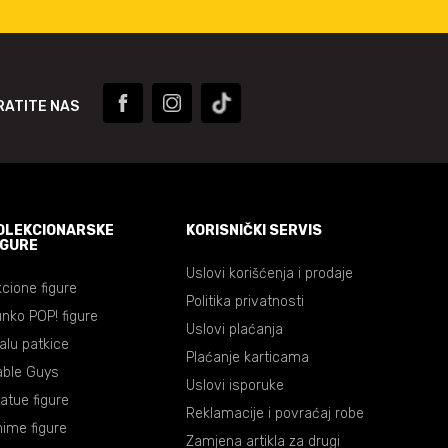
RATITE NAS
OLEKCIONARSKE
KORISNIČKI SERVIS
IGURE
Uslovi korišćenja i prodaje
cione figure
Politika privatnosti
nko POP! figure
Uslovi plaćanja
lalu patkice
Plaćanje karticama
able Guys
Uslovi isporuke
atue figure
Reklamacije i povraćaj robe
ime figure
Zamjena artikla za drugi