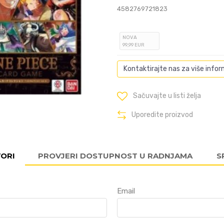
4582769721823
NOVA
99
,99
EUR
Kontaktirajte nas za više infor
Sačuvajte u listi želja
Uporedite proizvod
VORI
PROVJERI DOSTUPNOST U RADNJAMA
S
Email