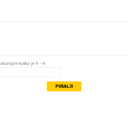
ačunajte koliko je 9 - 4 :
POŠALJI
VREDNOST