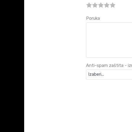
Poruka
Anti-spam zaštita - izr
KARAKTERISTIKA