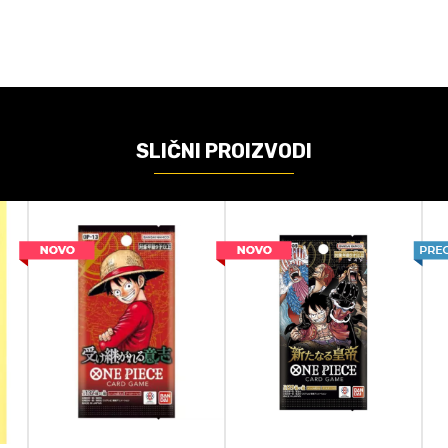
TCG
Bandai
One Piece
SLIČNI PROIZVODI
Kartaška
6+
nja
Booster pack