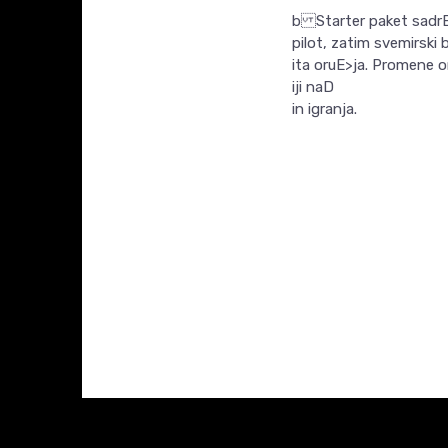
b Starter paket sadrE>
pilot, zatim svemirski
ita oruE>ja. Promene o
iji naD
in igranja.
Ime/Nadimak
KARAKTERISTIKA
Kategorija
Proizvođač
Poruka