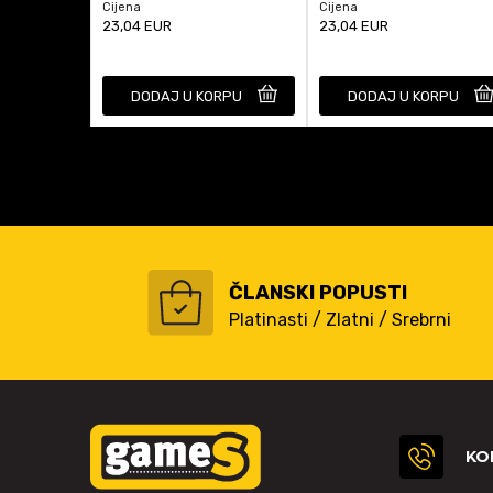
Cijena
Cijena
23,04
EUR
23,04
EUR
DODAJ U KORPU
DODAJ U KORPU
ČLANSKI POPUSTI
Platinasti / Zlatni / Srebrni
KO