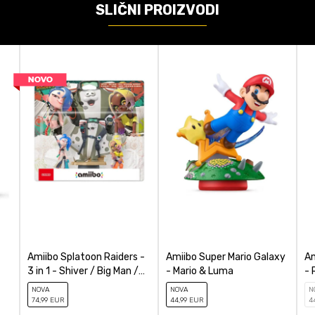
Starlink
SLIČNI PROIZVODI
Mini-figure
3cm
ačunajte koliko je 2 + 3 :
POŠALJI
-
Amiibo Splatoon Raiders -
Amiibo Super Mario Galaxy
Am
3 in 1 - Shiver / Big Man /
- Mario & Luma
- 
Frye
NOVA
NOVA
N
74
,99
EUR
44
,99
EUR
4