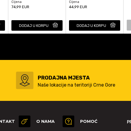
Cijena
Cijena
74,99
EUR
44,99
EUR
DODAJ U KORPU
DODAJ U KORPU
PRODAJNA MJESTA
Naše lokacije na teritoriji Crne Gore
NTAKT
O NAMA
POMOĆ
P