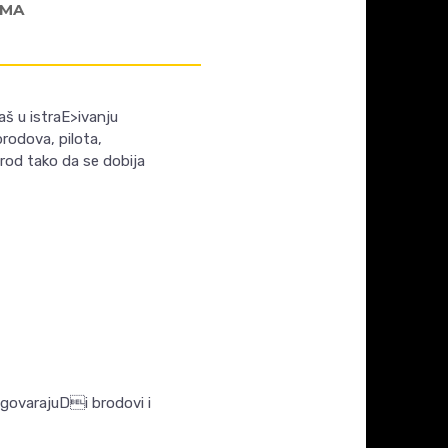
AMA
aš u istraE>ivanju
brodova, pilota,
rod tako da se dobija
dgovarajuDi brodovi i