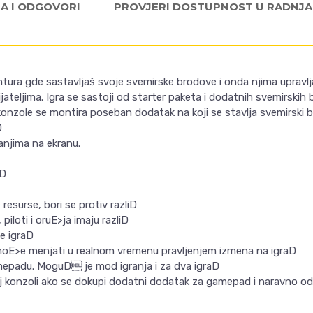
JA I ODGOVORI
PROVJERI DOSTUPNOST U RADNJ
antura gde sastavljaš svoje svemirske brodove i onda njima upravlj
ijateljima. Igra se sastoji od starter paketa i dodatnih svemirskih 
konzole se montira poseban dodatak na koji se stavlja svemirski b
D
anjima na ekranu.
aD
resurse, bori se protiv razliD
 piloti i oruE>ja imaju razliD
e igraD
o moE>e menjati u realnom vremenu pravljenjem izmena na igraD
amepadu. MoguD je mod igranja i za dva igraD
oj konzoli ako se dokupi dodatni dodatak za gamepad i naravno o