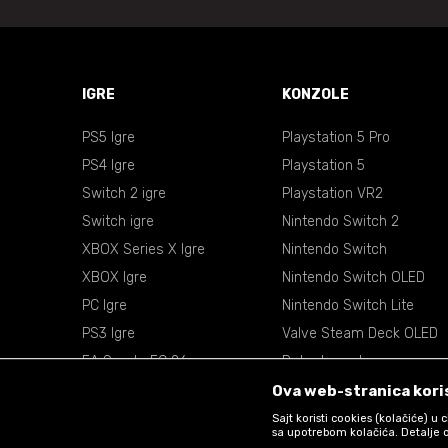
IGRE
KONZOLE
PS5 Igre
Playstation 5 Pro
PS4 Igre
Playstation 5
Switch 2 igre
Playstation VR2
Switch igre
Nintendo Switch 2
XBOX Series X Igre
Nintendo Switch
XBOX Igre
Nintendo Switch OLED
PC Igre
Nintendo Switch Lite
PS3 Igre
Valve Steam Deck OLED
EA Sports FC 26
Retro konzole
EA Sports NBA 2k26
VR Naočare
Ova web-stranica koris
Sajt koristi cookies (kolačiće) u
sa upotrebom kolačića. Detalje o