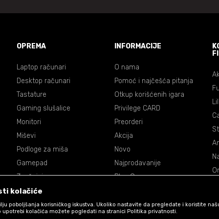
OPREMA
INFORMACIJE
K
F
Laptop računari
O nama
Ak
Desktop računari
Pomoć i najčešća pitanja
Fu
Tastature
Otkup korišćenih igara
Li
Gaming slušalice
Privilege CARD
C
Monitori
Preorderi
St
Miševi
Akcija
An
Podloge za miša
Novo
Na
Gamepad
Najprodavanije
On
Zvučnici
Blog Games
Dr
Volani
ti kolačiće
De
Accessories
 cilju poboljšanja korisničkog iskustva. Ukoliko nastavite da pregledate i koristite na
P
 upotrebi kolačića možete pogledati na stranici Politika privatnosti.