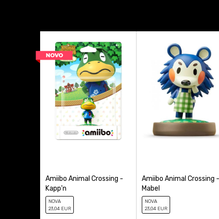
Tema
Tip figure
Veličina figure
Anti-spam zaštita - izr
Amiibo Animal Crossing -
Amiibo Animal Crossing 
Kapp'n
Mabel
NOVA
NOVA
23
,04
EUR
23
,04
EUR