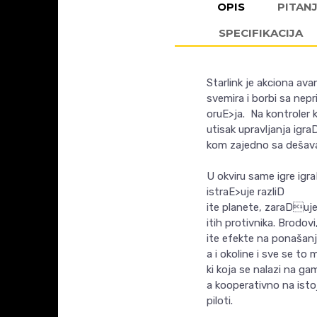
OPIS
PITAN
SPECIFIKACIJA
Starlink je akciona av
svemira i borbi sa nepr
oruE>ja. Na kontroler 
utisak upravljanja igra
kom zajedno sa dešav
U okviru same igre igr
istraE>uje razliD
ite planete, zaraDuje 
itih protivnika. Brodovi,
ite efekte na ponašanj
a i okoline i sve se t
ki koja se nalazi na g
a kooperativno na ist
piloti.