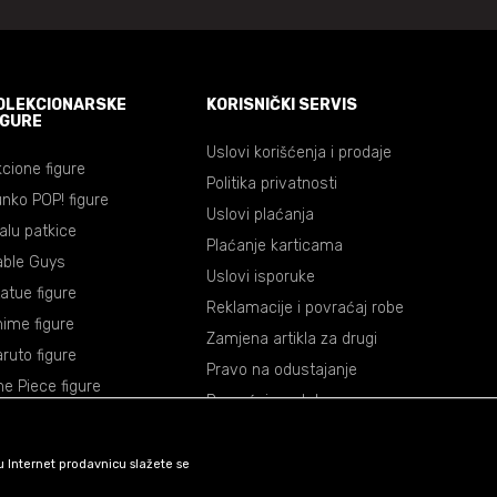
OLEKCIONARSKE
KORISNIČKI SERVIS
IGURE
Uslovi korišćenja i prodaje
cione figure
Politika privatnosti
nko POP! figure
Uslovi plaćanja
lalu patkice
Plaćanje karticama
able Guys
Uslovi isporuke
atue figure
Reklamacije i povraćaj robe
ime figure
Zamjena artikla za drugi
ruto figure
Pravo na odustajanje
e Piece figure
Povraćaj sredstava
agon Ball figure
mon Slayer figure
šu Internet prodavnicu slažete se
okemon figure