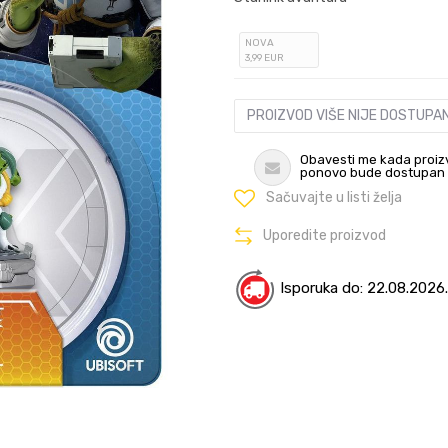
NOVA
3
,99
EUR
PROIZVOD VIŠE NIJE DOSTUPA
Obavesti me kada proiz
ponovo bude dostupan
Sačuvajte u listi želja
Uporedite proizvod
Isporuka do: 22.08.2026.