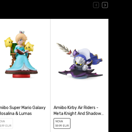
iibo Super Mario Galaxy
Amiibo Kirby Air Riders -
Amiibo Sup
Rosalina & Lumas
Meta Knight And Shadow
Wonder - P
Star
Florian
OVA
NOVA
NOVA
4
,99
EUR
59
,99
EUR
29
,99
EUR