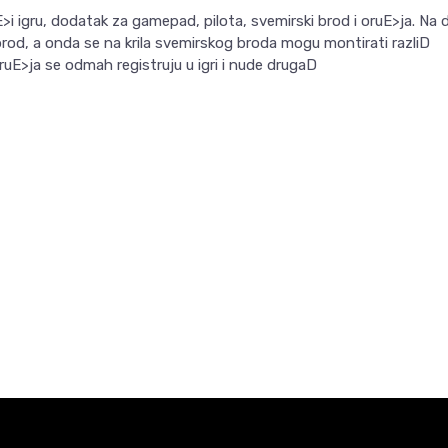
i igru, dodatak za gamepad, pilota, svemirski brod i oruE>ja. Na 
 brod, a onda se na krila svemirskog broda mogu montirati razliD
ruE>ja se odmah registruju u igri i nude drugaD
Email
VREDNOST
Toys to Life
Ubisoft