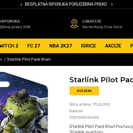
 KARTICAMA
BESPLATNA ISPORUKA PORUDŽBINA PREKO 50 EUR
SIGURNO PL
 ISPORUKA
LOKACIJE
džbine preko 50€
Na teritoriji Crne Gore
WITCH 2
FC 27
NBA 2K27
IGRICE
AKCIJE
fe
Starlink Pilot Pack Kharl
Starlink Pilot Pa
OCIJENI
Šifra artikla:
TTLSL002
Barkod:
3307216036036
Starlink Pilot Pack Kharl Postavi p
Starlink avanturu