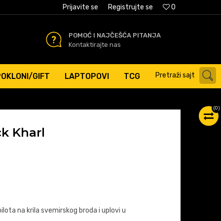
AĆANJE PLATNIM KARTICAMA
Prijavite se
Registrujte se
0
POMOĆ I NAJČEŠĆA PITANJA
Kontaktirajte nas
Pretraži sajt
POKLONI/GIFT
LAPTOPOVI
TCG
(
0
)
ck Kharl
ilota na krila svemirskog broda i uplovi u