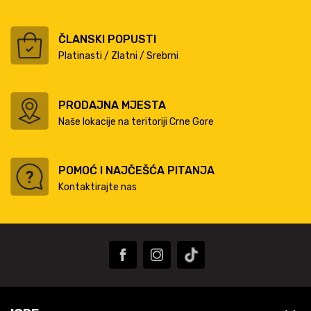
ČLANSKI POPUSTI
Platinasti / Zlatni / Srebrni
PRODAJNA MJESTA
Naše lokacije na teritoriji Crne Gore
POMOĆ I NAJČEŠĆA PITANJA
Kontaktirajte nas