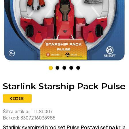
1
2
3
4
5
Starlink Starship Pack Pulse
OCIJENI
Šifra artikla:
TTLSL007
Barkod:
3307216035985
Starlink svemirski brod set Pulse Postavi set na krila