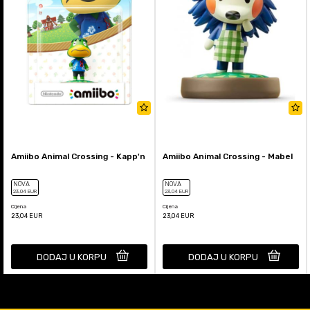
Amiibo Animal Crossing - Kapp'n
Amiibo Animal Crossing - Mabel
NOVA
NOVA
23
,04
EUR
23
,04
EUR
Cijena
Cijena
23,04
EUR
23,04
EUR
DODAJ U KORPU
DODAJ U KORPU