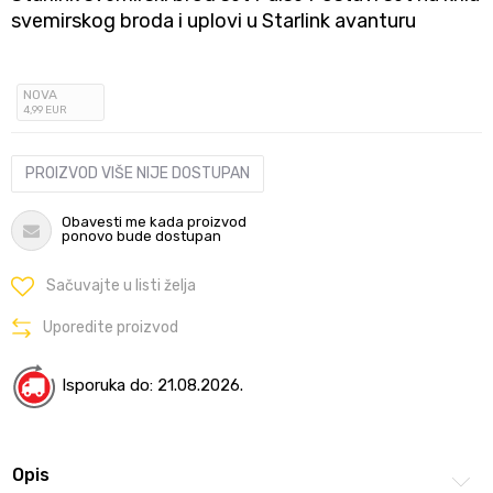
svemirskog broda i uplovi u Starlink avanturu
NOVA
4
,99
EUR
PROIZVOD VIŠE NIJE DOSTUPAN
Obavesti me kada proizvod
ponovo bude dostupan
Sačuvajte u listi želja
Uporedite proizvod
Isporuka do: 21.08.2026.
Opis