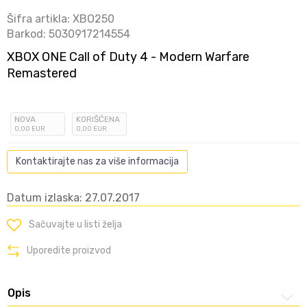
Šifra artikla:
XBO250
Barkod:
5030917214554
XBOX ONE Call of Duty 4 - Modern Warfare
Remastered
NOVA
KORIŠĆENA
0
,00
EUR
0
,00
EUR
Kontaktirajte nas za više informacija
Datum izlaska: 27.07.2017
Sačuvajte u listi želja
Uporedite proizvod
Opis