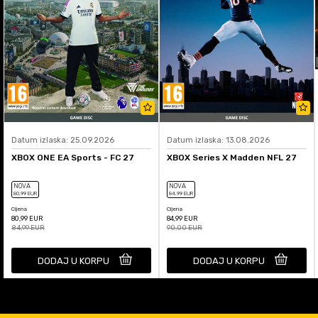
Datum izlaska: 25.09.2026
Datum izlaska: 13.08.2026
XBOX ONE EA Sports - FC 27
XBOX Series X Madden NFL 27
NOVA
NOVA
80
,99
EUR
84
,99
EUR
Cijena
Cijena
80,99
EUR
84,99
EUR
84,99
EUR
90,00
EUR
DODAJ U KORPU
DODAJ U KORPU