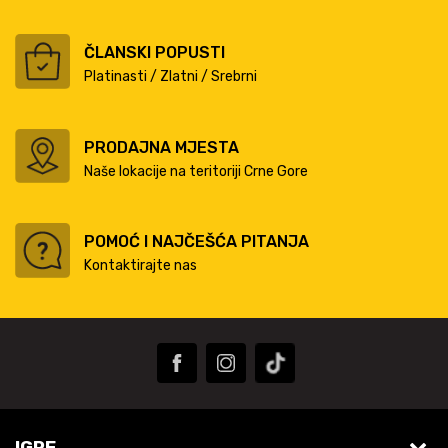
ČLANSKI POPUSTI
Platinasti / Zlatni / Srebrni
PRODAJNA MJESTA
Naše lokacije na teritoriji Crne Gore
POMOĆ I NAJČEŠĆA PITANJA
Kontaktirajte nas