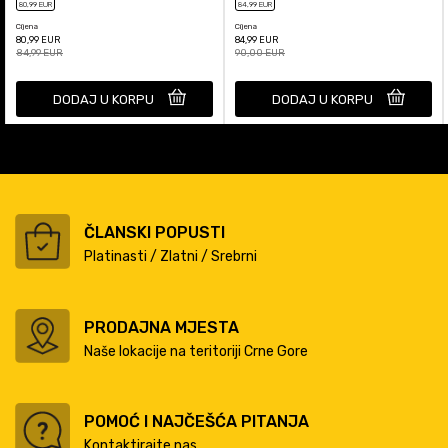
80
,99
EUR
84
,99
EUR
Cijena
Cijena
80,99
EUR
84,99
EUR
84,99
EUR
90,00
EUR
DODAJ U KORPU
DODAJ U KORPU
ČLANSKI POPUSTI
Platinasti / Zlatni / Srebrni
PRODAJNA MJESTA
Naše lokacije na teritoriji Crne Gore
POMOĆ I NAJČEŠĆA PITANJA
Kontaktirajte nas