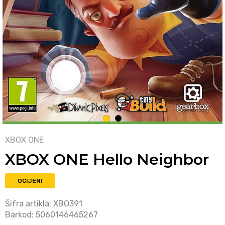
1
2
XBOX ONE
XBOX ONE Hello Neighbor
OCIJENI
Šifra artikla:
XBO391
Barkod:
5060146465267