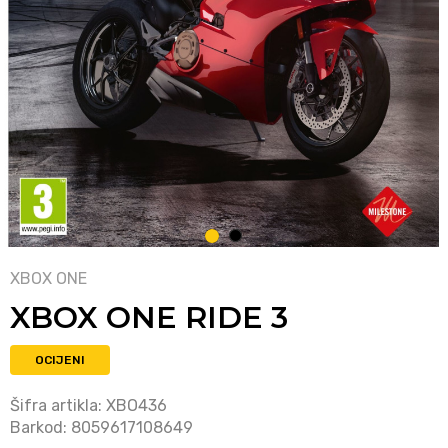
1
2
XBOX ONE
XBOX ONE RIDE 3
OCIJENI
Šifra artikla:
XBO436
Barkod:
8059617108649