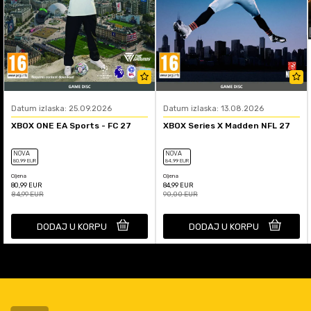
Datum izlaska: 25.09.2026
Datum izlaska: 13.08.2026
XBOX ONE EA Sports - FC 27
XBOX Series X Madden NFL 27
NOVA
NOVA
80
,99
EUR
84
,99
EUR
Cijena
Cijena
80,99
EUR
84,99
EUR
84,99
EUR
90,00
EUR
DODAJ U KORPU
DODAJ U KORPU