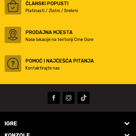
ČLANSKI POPUSTI
Platinasti / Zlatni / Srebrni
PRODAJNA MJESTA
Naše lokacije na teritoriji Crne Gore
POMOĆ I NAJČEŠĆA PITANJA
Kontaktirajte nas
IGRE
KONZOLE