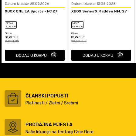
Datum izlaska: 25.09.2026
Datum izlaska: 13.08.2026
XBOX ONE EA Sports - FC 27
XBOX Series X Madden NFL 27
NOVA
NOVA
80
,99
EUR
84
,99
EUR
Cijena
Cijena
80,99
EUR
84,99
EUR
84,99
EUR
90,00
EUR
DODAJ U KORPU
DODAJ U KORPU
ČLANSKI POPUSTI
Platinasti / Zlatni / Srebrni
PRODAJNA MJESTA
Naše lokacije na teritoriji Crne Gore