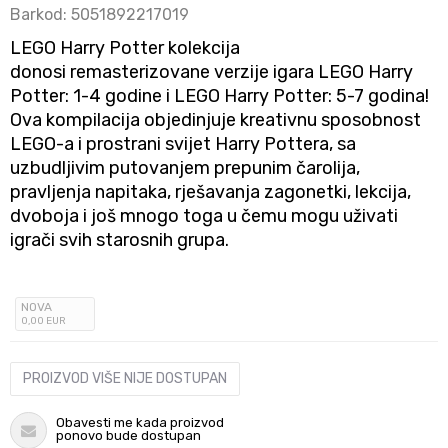
Barkod:
5051892217019
LEGO Harry Potter kolekcija
donosi remasterizovane verzije igara LEGO Harry
Potter: 1-4 godine i LEGO Harry Potter: 5-7 godina!
Ova kompilacija objedinjuje kreativnu sposobnost
LEGO-a i prostrani svijet Harry Pottera, sa
uzbudljivim putovanjem prepunim čarolija,
pravljenja napitaka, rješavanja zagonetki, lekcija,
dvoboja i još mnogo toga u čemu mogu uživati
igrači svih starosnih grupa.
NOVA
0
,00
EUR
PROIZVOD VIŠE NIJE DOSTUPAN
Obavesti me kada proizvod
ponovo bude dostupan