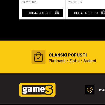
84,99
EUR
90,00
EUR
DODAJ U KORPU
DODAJ U KORPU
ČLANSKI POPUSTI
Platinasti / Zlatni / Srebrni
KO