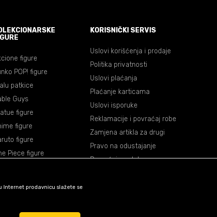
OLEKCIONARSKE
KORISNIČKI SERVIS
IGURE
Uslovi korišćenja i prodaje
cione figure
Politika privatnosti
nko POP! figure
Uslovi plaćanja
lalu patkice
Plaćanje karticama
able Guys
Uslovi isporuke
atue figure
Reklamacije i povraćaj robe
ime figure
Zamjena artikla za drugi
ruto figure
Pravo na odustajanje
e Piece figure
Povraćaj sredstava
agon Ball figure
mon Slayer figure
šu Internet prodavnicu slažete se
okemon figure
rvel figure