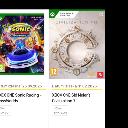
tum izlaska: 25.09.2025
Datum izlaska: 11.02.2025
Datum izla
OX ONE Sonic Racing -
XBOX ONE Sid Meier’s
XBOX ONE S
ossWorlds
Civilization 7
Survivor
OVA
NOVA
NOVA
9
,99
EUR
39
,99
EUR
59
,99
EUR