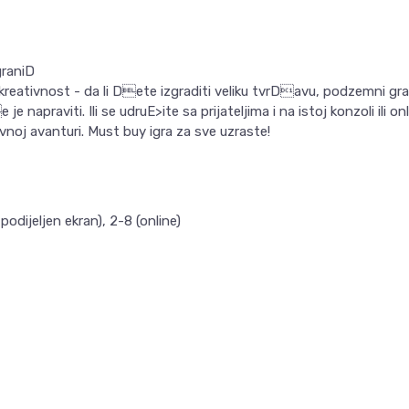
graniD
ativnost - da li Dete izgraditi veliku tvrDavu, podzemni grad
 napraviti. Ili se udruE>ite sa prijateljima i na istoj konzoli ili o
noj avanturi. Must buy igra za sve uzraste!
 podijeljen ekran), 2-8 (online)