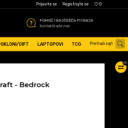
AĆANJE PLATNIM KARTICAMA
Prijavite se
Registrujte se
0
POMOĆ I NAJČEŠĆA PITANJA
Kontaktirajte nas
Pretraži sajt
POKLONI/GIFT
LAPTOPOVI
TCG
(
0
)
aft - Bedrock