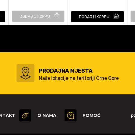
DODAJ U KORPU
DODAJ U KORPU
PRODAJNA MJESTA
Naše lokacije na teritoriji Crne Gore
NTAKT
O NAMA
POMOĆ
P