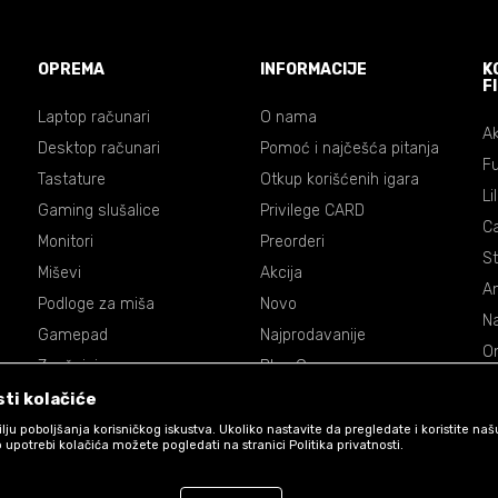
OPREMA
INFORMACIJE
K
F
Laptop računari
O nama
Ak
Desktop računari
Pomoć i najčešća pitanja
Fu
Tastature
Otkup korišćenih igara
Li
Gaming slušalice
Privilege CARD
C
Monitori
Preorderi
St
Miševi
Akcija
An
Podloge za miša
Novo
Na
Gamepad
Najprodavanije
On
Zvučnici
Blog Games
Dr
Volani
ti kolačiće
De
Accessories
 cilju poboljšanja korisničkog iskustva. Ukoliko nastavite da pregledate i koristite na
P
 upotrebi kolačića možete pogledati na stranici Politika privatnosti.
Ma