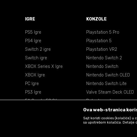
IGRE
KONZOLE
PS5 Igre
Playstation 5 Pro
PS4 Igre
Playstation 5
Switch 2 igre
Playstation VR2
Switch igre
Nintendo Switch 2
XBOX Series X Igre
Nintendo Switch
XBOX Igre
Nintendo Switch OLED
PC Igre
Nintendo Switch Lite
PS3 Igre
Valve Steam Deck OLED
EA Sports FC 26
Retro konzole
EA Sports NBA 2k26
VR Naočare
Ova web-stranica koris
Sajt koristi cookies (kolačiće) u
sa upotrebom kolačića. Detalje o