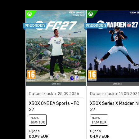
Platforma
Žanr
Anti-spam zaštita - izr
Datum izlaska: 25.09.2026
Datum izlaska: 13.08.202
XBOX ONE EA Sports - FC
XBOX Series X Madden N
27
27
NOVA
NOVA
80
,99
EUR
84
,99
EUR
Cijena
Cijena
80,99
EUR
84,99
EUR