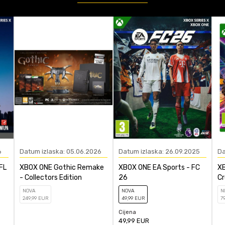
XBOX ONE
Platformska
ačunajte koliko je 4 + 1 :
POŠALJI
6
Datum izlaska: 05.06.2026
Datum izlaska: 26.09.2025
Da
FL
XBOX ONE Gothic Remake
XBOX ONE EA Sports - FC
XB
- Collectors Edition
26
Cr
NOVA
NOVA
N
249
,99
EUR
49
,99
EUR
7
Cijena
49,99
EUR