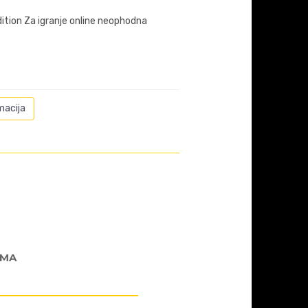
tion Za igranje online neophodna
macija
AMA