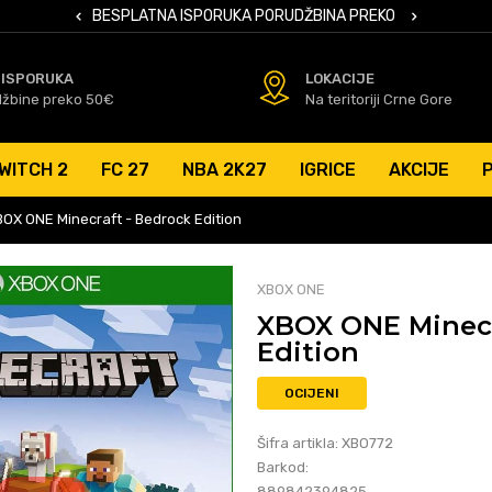
 KARTICAMA
BESPLATNA ISPORUKA PORUDŽBINA PREKO 50 EUR
SIGURNO PL
 ISPORUKA
LOKACIJE
džbine preko 50€
Na teritoriji Crne Gore
WITCH 2
FC 27
NBA 2K27
IGRICE
AKCIJE
OX ONE Minecraft - Bedrock Edition
XBOX ONE
XBOX ONE Minecr
Edition
OCIJENI
Šifra artikla:
XBO772
Barkod:
889842394825