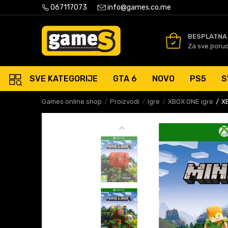
PLATNA ISPORUKA PORUDŽBINA PREKO 50 EUR
067117073
info@games.co.me
SIGURNO PLAĆANJE PLATNIM
BESPLATNA
Za sve poru
SVE KATEGORIJE
GTA 6
NOVO
PS5
S
Games online shop
Proizvodi
Igre
XBOX ONE igre
XB