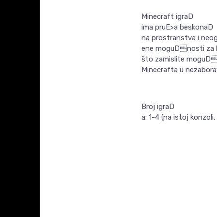
Minecraft igraD
ima pruE>a beskonaD
na prostranstva i neo
ene moguDnosti za kre
što zamislite moguDe je
Minecrafta u nezaborav
Broj igraD
a: 1-4 (na istoj konzoli,