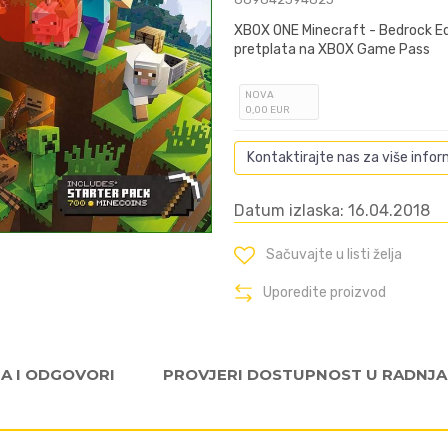
XBOX ONE Minecraft - Bedrock Edi
pretplata na XBOX Game Pass
NOVA
0
,00
EUR
Kontaktirajte nas za više infor
Datum izlaska: 16.04.2018
Sačuvajte u listi želja
Uporedite proizvod
JA I ODGOVORI
PROVJERI DOSTUPNOST U RADNJ