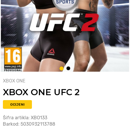
1
2
XBOX ONE
XBOX ONE UFC 2
OCIJENI
Šifra artikla:
XBO133
Barkod:
5030932113788