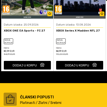
Datum izlaska: 25.09.2026
Datum izlaska: 13.08.2026
XBOX ONE EA Sports - FC 27
XBOX Series X Madden NFL 27
NOVA
NOVA
80
,99
EUR
84
,99
EUR
Cijena
Cijena
80,99
EUR
84,99
EUR
84,99
EUR
90,00
EUR
DODAJ U KORPU
DODAJ U KORPU
ČLANSKI POPUSTI
Platinasti / Zlatni / Srebrni