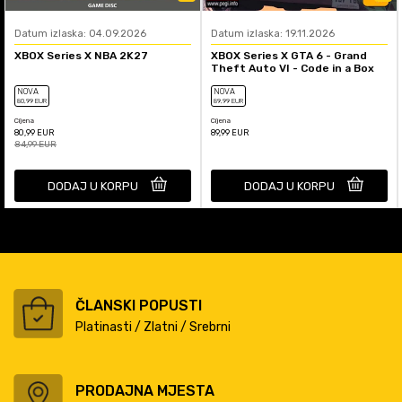
Datum izlaska: 04.09.2026
Datum izlaska: 19.11.2026
XBOX Series X NBA 2K27
XBOX Series X GTA 6 - Grand
Theft Auto VI - Code in a Box
NOVA
NOVA
80
,99
EUR
89
,99
EUR
Cijena
Cijena
80,99
EUR
89,99
EUR
84,99
EUR
DODAJ U KORPU
DODAJ U KORPU
ČLANSKI POPUSTI
Platinasti / Zlatni / Srebrni
PRODAJNA MJESTA