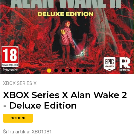
1
2
3
4
5
6
XBOX SERIES X
XBOX Series X Alan Wake 2
- Deluxe Edition
OCIJENI
Šifra artikla:
XBO1081